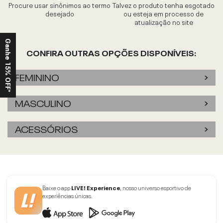
Procure usar sinônimos ao termo
Talvez o produto tenha esgotado
desejado
ou esteja em processo de
atualização no site
Ganhe 15% OFF*
CONFIRA OUTRAS OPÇÕES DISPONÍVEIS:
FEMININO
MASCULINO
ACESSÓRIOS
Baixe o app
LIVE! Experience
, nosso universo esportivo de
experiências únicas.