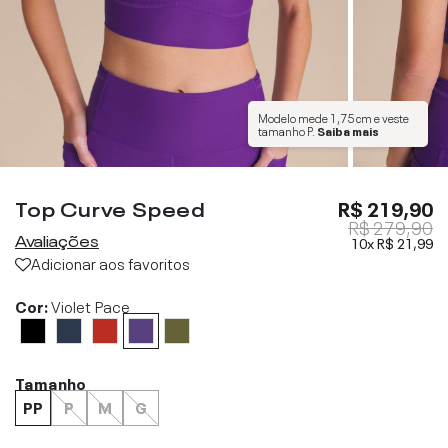
Modelo mede
1,75 cm
e veste
tamanho
P
.
Saiba mais
Top Curve Speed
R$ 219,90
R$ 279,90
Avaliações
10x
R$ 21,99
Adicionar aos favoritos
Cor:
Violet Pace
Tamanho
PP
P
M
G