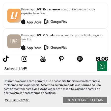
Baixe o app
LIVE! Experience
, nosso universo esportivo de
experiências únicas.
Baixe o app
LIVE! Oficial
e tenha uma compra facilitada, segura e
simples.
Sobre a LIVE!
Institucional
Utilizamos cookies para permitir que o nosso site funcione corretamente e
melhorar a sua experiência. A
Politica de Privacidade
e os
Termos de Uso
Informações
complementam este aviso. Ao navegar em nosso site, o usuário estará de
acordo com os nossos termos e políticas.
Ajuda
CONTINUAR E FECHAR
CONFIGURAÇÃO
Segurança e Qualidade