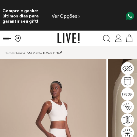
Compre e ganhe:
Ver Opções
últimos dias para
garantir seu gift!
HOME
LEGGING AERO RACE PRO®