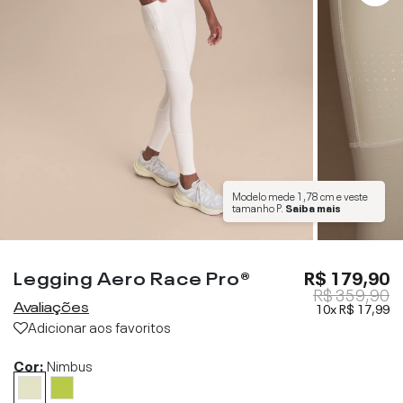
Modelo mede
1,78 cm
e veste
tamanho
P
.
Saiba mais
Legging Aero Race Pro®
R$ 179,90
R$ 359,90
Avaliações
10x
R$ 17,99
Adicionar aos favoritos
Cor:
Nimbus