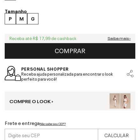
Tamanho
P
M
G
Receba até
R$ 17,99
de cashback
Saiba mais ›
COMPRAR
PERSONAL SHOPPER
Receba ajuda personalizada para encontrar o look
perfeito para você!
COMPRE O LOOK ›
Frete e entrega
Não sabe seu CEP?
CALCULAR