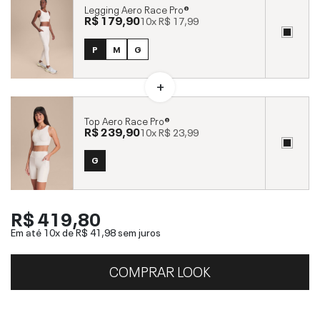
Legging Aero Race Pro®
R$ 179,90
10x
R$ 17,99
P
M
G
Top Aero Race Pro®
R$ 239,90
10x
R$ 23,99
G
R$ 419,80
Em até 10x de
R$ 41,98
sem juros
COMPRAR LOOK