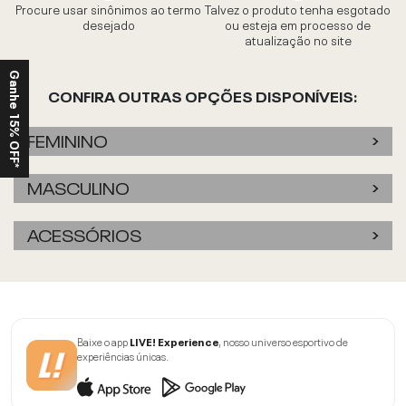
Procure usar sinônimos ao termo
Talvez o produto tenha esgotado
desejado
ou esteja em processo de
atualização no site
Ganhe 15% OFF*
CONFIRA OUTRAS OPÇÕES DISPONÍVEIS:
FEMININO
MASCULINO
ACESSÓRIOS
Baixe o app
LIVE! Experience
, nosso universo esportivo de
experiências únicas.