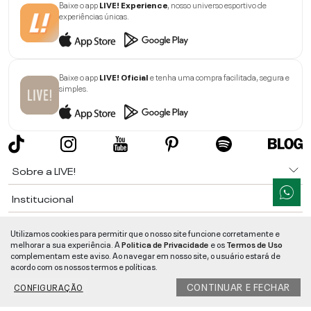
Baixe o app
LIVE! Experience
, nosso universo esportivo de
experiências únicas.
Baixe o app
LIVE! Oficial
e tenha uma compra facilitada, segura e
simples.
Sobre a LIVE!
Institucional
Informações
Utilizamos cookies para permitir que o nosso site funcione corretamente e
melhorar a sua experiência. A
Politica de Privacidade
e os
Termos de Uso
Ajuda
complementam este aviso. Ao navegar em nosso site, o usuário estará de
acordo com os nossos termos e políticas.
Segurança e Qualidade
CONTINUAR E FECHAR
CONFIGURAÇÃO
LIVE!
©
2026
- TODOS OS DIREITOS RESERVADOS -
RUA MANOEL FRANCISCO
DA COSTA, 1600 - BAIRRO VIEIRA - CEP 89257-207
-
JARAGUÁ DO SUL
/
SC
-