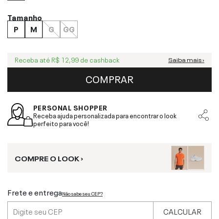
Tamanho
P
M
G
GG
Receba até
R$ 12,99
de cashback
Saiba mais ›
COMPRAR
PERSONAL SHOPPER
Receba ajuda personalizada para encontrar o look
perfeito para você!
COMPRE O LOOK ›
Frete e entrega
Não sabe seu CEP?
CALCULAR