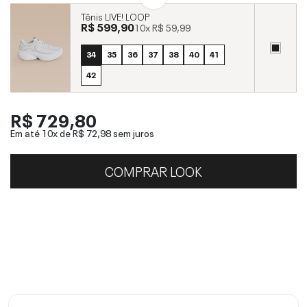
Tênis LIVE! LOOP
R$ 599,90
10x
R$ 59,99
34
35
36
37
38
40
41
42
R$ 729,80
Em até 10x de
R$ 72,98
sem juros
COMPRAR LOOK