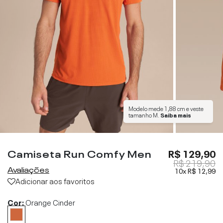
Modelo mede
1,88 cm
e veste
tamanho
M
.
Saiba mais
Camiseta Run Comfy Men
R$ 129,90
R$ 219,90
Avaliações
10x
R$ 12,99
Adicionar aos favoritos
Cor:
Orange Cinder