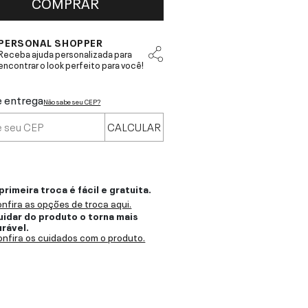
COMPRAR
PERSONAL SHOPPER
Receba ajuda personalizada para
encontrar o look perfeito para você!
e entrega
Não sabe seu CEP?
CALCULAR
primeira troca é fácil e gratuita.
nfira as opções de troca aqui.
uidar do produto o torna mais
urável.
nfira os cuidados com o produto.