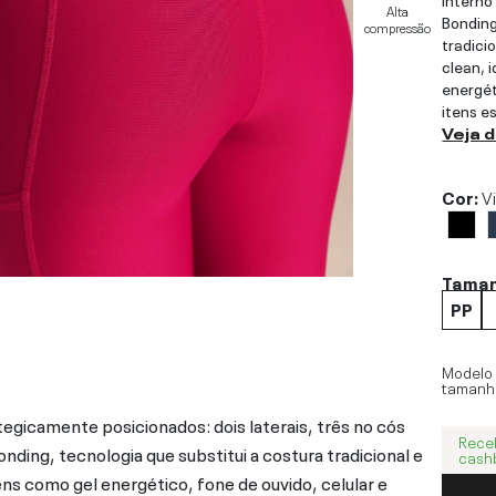
Alta
Bonding
compressão
tradici
clean, 
energét
itens e
Veja 
Cor:
Vi
Tama
PP
Modelo
tamanh
tegicamente posicionados: dois laterais, três no cós
Rece
ing, tecnologia que substitui a costura tradicional e
cash
ens como gel energético, fone de ouvido, celular e