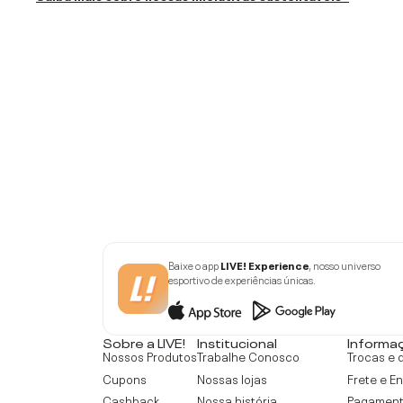
Baixe o app
LIVE! Experience
, nosso universo
esportivo de experiências únicas.
Sobre a LIVE!
Institucional
Informa
Nossos Produtos
Trabalhe Conosco
Trocas e 
Cupons
Nossas lojas
Frete e E
Cashback
Nossa história
Pagamen