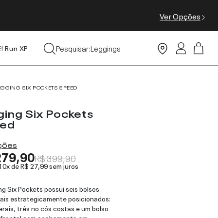
Ver Opções
Tops
Pesquisar:
Leggings
E! Run XP
Moda Praia
EGGING SIX POCKETS SPEED
ging Six Pockets
ed
ações
279,90
R$ 399,90
 10x de
R$ 27,99
sem juros
ng Six Pockets possui seis bolsos
ais estrategicamente posicionados:
terais, três no cós costas e um bolso
 frontal com acabamento em