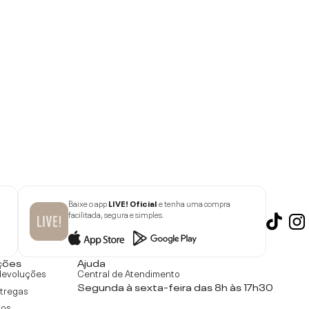
Baixe o app
LIVE! Oficial
e tenha uma compra
facilitada, segura e simples.
ções
Ajuda
devoluções
Central de Atendimento
Segunda à sexta-feira das 8h às 17h30
ntregas
tos