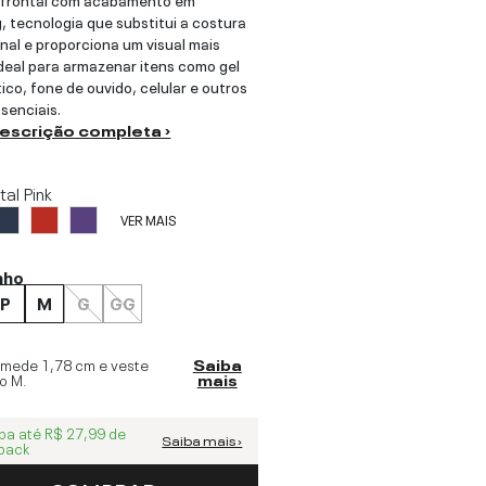
, tecnologia que substitui a costura
onal e proporciona um visual mais
ideal para armazenar itens como gel
ico, fone de ouvido, celular e outros
ssenciais.
descrição completa ›
tal Pink
VER MAIS
nho
P
M
G
GG
 mede
1,78 cm
e veste
Saiba
o
M
.
mais
ba até
R$ 27,99
de
Saiba mais ›
back