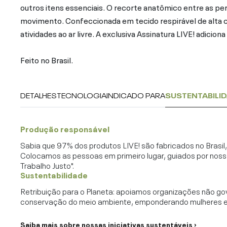
outros itens essenciais. O recorte anatômico entre as per
movimento. Confeccionada em tecido respirável de alta 
atividades ao ar livre. A exclusiva Assinatura LIVE! adicio
Feito no Brasil.
DETALHES
TECNOLOGIA
INDICADO PARA
SUSTENTABILI
Produção responsável
Sabia que 97% dos produtos LIVE! são fabricados no Brasi
Colocamos as pessoas em primeiro lugar, guiados por noss
Trabalho Justo".
Sustentabilidade
Retribuição para o Planeta: apoiamos organizações não go
conservação do meio ambiente, emponderando mulheres e c
Saiba mais sobre nossas iniciativas sustentáveis ›