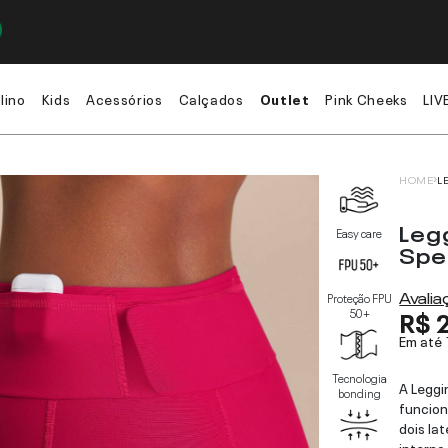
lino
Kids
Acessórios
Calçados
Outlet
Pink Cheeks
LIV
HOME
L
Leg
Easy care
Spe
Avali
Proteção FPU
R$ 
50+
Em até
Tecnologia
A Leggi
bonding
funcion
dois la
interno