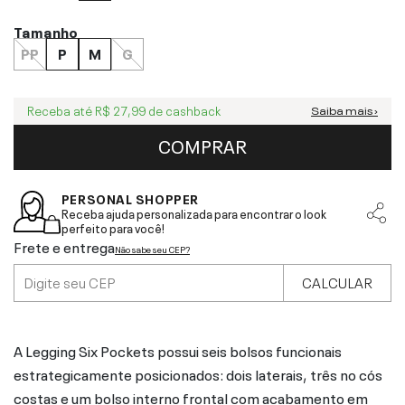
Tamanho
PP
P
M
G
Receba até
R$ 27,99
de cashback
Saiba mais ›
COMPRAR
PERSONAL SHOPPER
Receba ajuda personalizada para encontrar o look
perfeito para você!
Frete e entrega
Não sabe seu CEP?
CALCULAR
A Legging Six Pockets possui seis bolsos funcionais
estrategicamente posicionados: dois laterais, três no cós
costas e um bolso interno frontal com acabamento em