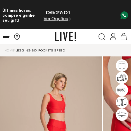
Últimas horas:
06
:
27
:
00
compre e ganhe
Ver Opções
seu gift!
HOME
LEGGING SIX POCKETS SPEED