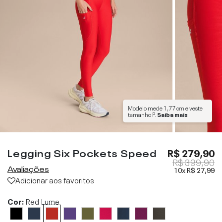
Modelo mede
1,77 cm
e veste
tamanho
P
.
Saiba mais
Legging Six Pockets Speed
R$ 279,90
R$ 399,90
Avaliações
10x
R$ 27,99
Adicionar aos favoritos
Cor:
Red Lume