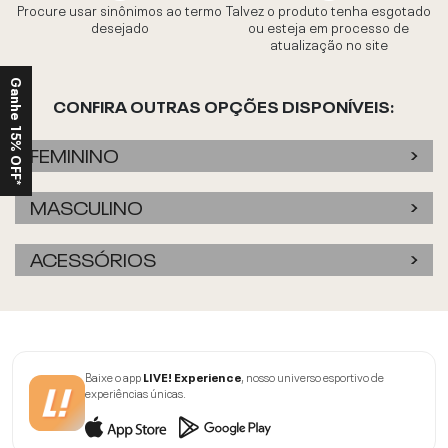
Procure usar sinônimos ao termo
Talvez o produto tenha esgotado
desejado
ou esteja em processo de
atualização no site
Ganhe 15% OFF*
CONFIRA OUTRAS OPÇÕES DISPONÍVEIS:
FEMININO
MASCULINO
ACESSÓRIOS
Baixe o app
LIVE! Experience
, nosso universo esportivo de
experiências únicas.