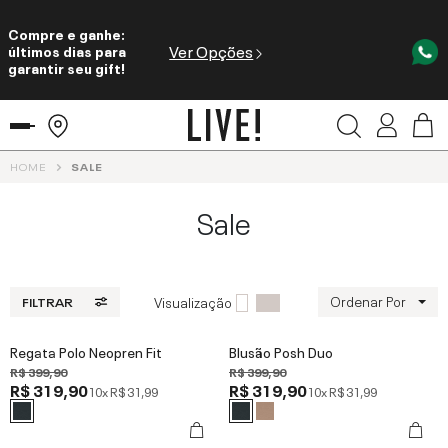
Compre e ganhe:
Ver Opções
últimos dias para
garantir seu gift!
HOME
SALE
Sale
Ordenar Por
Visualização
FILTRAR
Regata Polo Neopren Fit
Blusão Posh Duo
R$ 399,90
R$ 399,90
R$ 319,90
R$ 319,90
10x
R$ 31,99
10x
R$ 31,99