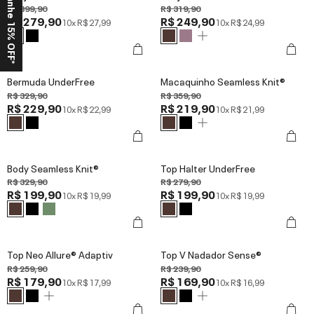
Ganhe 15% OFF*
R$ 399,90
R$ 319,90
R$ 279,90
R$ 249,90
10x
R$ 27,99
10x
R$ 24,99
Bermuda UnderFree
Macaquinho Seamless Knit®
R$ 329,90
R$ 359,90
R$ 229,90
R$ 219,90
10x
R$ 22,99
10x
R$ 21,99
Body Seamless Knit®
Top Halter UnderFree
R$ 329,90
R$ 279,90
R$ 199,90
R$ 199,90
10x
R$ 19,99
10x
R$ 19,99
Top Neo Allure® Adaptiv
Top V Nadador Sense®
R$ 259,90
R$ 239,90
R$ 179,90
R$ 169,90
10x
R$ 17,99
10x
R$ 16,99