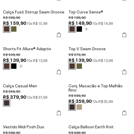
Calça Fusô Stirrup Seam Groove
Top Curve Sense®
R$ 299,90
R$ 189,90
R$ 159,90
R$ 149,90
10x
R$ 15,99
10x
R$ 14,99
Shorts Fit Allure® Adaptiv
Top V Seam Groove
R$ 239,90
R$ 279,90
R$ 139,90
R$ 139,90
10x
R$ 13,99
10x
R$ 13,99
Calça Casual Men
Conj. Macacão e Top Malhão
Rino
R$ 549,90
R$ 599,90
R$ 379,90
10x
R$ 37,99
R$ 359,90
10x
R$ 35,99
Vestido Midi Posh Duo
Calça Balloon Earth Knit
R$ 599,90
R$ 499,90