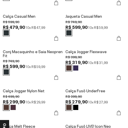
Calça Casual Men
Jaqueta Casual Men
R$ 599,90
R$ 749,90
R$ 479,90
R$ 599,90
10x
R$ 47,99
10x
R$ 59,99
Conj Macaquinho e Saia Neopren
Calça Jogger Flexwave
Fit
R$ 399,90
R$ 749,90
R$ 319,90
10x
R$ 31,99
R$ 599,90
10x
R$ 59,99
Calça Jogger Nylon Net
Calça Fusô UnderFree
R$ 499,90
R$ 399,90
R$ 299,90
R$ 279,90
10x
R$ 29,99
10x
R$ 27,99
Calça Melt Fleece
Calça Fusô LIVE! Icon Neo