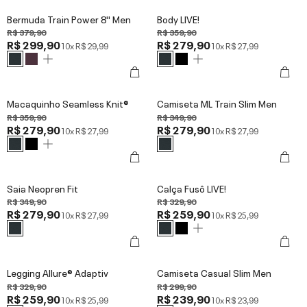
Bermuda Train Power 8'' Men
Body LIVE!
R$ 379,90
R$ 359,90
R$ 299,90
R$ 279,90
10x
R$ 29,99
10x
R$ 27,99
Macaquinho Seamless Knit®
Camiseta ML Train Slim Men
R$ 359,90
R$ 349,90
R$ 279,90
R$ 279,90
10x
R$ 27,99
10x
R$ 27,99
Saia Neopren Fit
Calça Fusô LIVE!
R$ 349,90
R$ 329,90
R$ 279,90
R$ 259,90
10x
R$ 27,99
10x
R$ 25,99
Legging Allure® Adaptiv
Camiseta Casual Slim Men
R$ 329,90
R$ 299,90
R$ 259,90
R$ 239,90
10x
R$ 25,99
10x
R$ 23,99