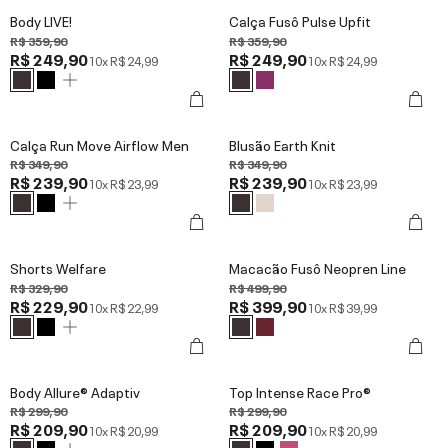
Body LIVE!
Calça Fusô Pulse Upfit
R$ 359,90
R$ 359,90
R$ 249,90
R$ 249,90
10x
R$ 24,99
10x
R$ 24,99
Calça Run Move Airflow Men
Blusão Earth Knit
R$ 349,90
R$ 349,90
R$ 239,90
R$ 239,90
10x
R$ 23,99
10x
R$ 23,99
Shorts Welfare
Macacão Fusô Neopren Line
R$ 329,90
R$ 499,90
R$ 229,90
R$ 399,90
10x
R$ 22,99
10x
R$ 39,99
Body Allure® Adaptiv
Top Intense Race Pro®
R$ 299,90
R$ 299,90
R$ 209,90
R$ 209,90
10x
R$ 20,99
10x
R$ 20,99