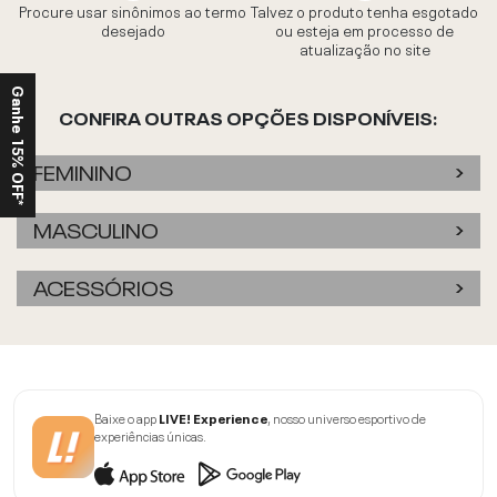
Procure usar sinônimos ao termo
Talvez o produto tenha esgotado
desejado
ou esteja em processo de
atualização no site
Ganhe 15% OFF*
CONFIRA OUTRAS OPÇÕES DISPONÍVEIS:
FEMININO
MASCULINO
ACESSÓRIOS
Baixe o app
LIVE! Experience
, nosso universo esportivo de
experiências únicas.