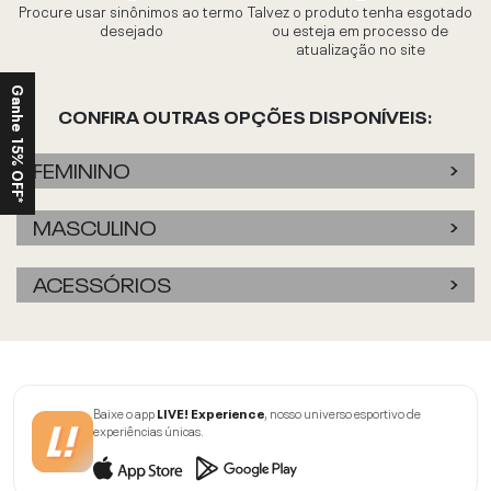
Procure usar sinônimos ao termo
Talvez o produto tenha esgotado
desejado
ou esteja em processo de
atualização no site
Ganhe 15% OFF*
CONFIRA OUTRAS OPÇÕES DISPONÍVEIS:
FEMININO
MASCULINO
ACESSÓRIOS
Baixe o app
LIVE! Experience
, nosso universo esportivo de
experiências únicas.