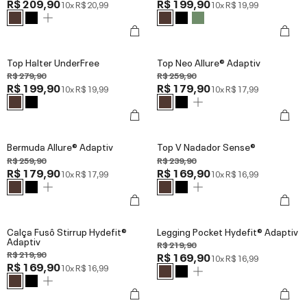
R$ 209,90
R$ 199,90
10x
R$ 20,99
10x
R$ 19,99
Top Halter UnderFree
Top Neo Allure® Adaptiv
R$ 279,90
R$ 259,90
R$ 199,90
R$ 179,90
10x
R$ 19,99
10x
R$ 17,99
Bermuda Allure® Adaptiv
Top V Nadador Sense®
R$ 259,90
R$ 239,90
R$ 179,90
R$ 169,90
10x
R$ 17,99
10x
R$ 16,99
Calça Fusô Stirrup Hydefit®
Legging Pocket Hydefit® Adaptiv
Adaptiv
R$ 219,90
R$ 219,90
R$ 169,90
10x
R$ 16,99
R$ 169,90
10x
R$ 16,99