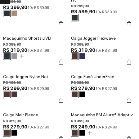
R$ 499,90
R$ 749,90
R$ 399,90
10x
R$ 39,99
R$ 599,90
10x
R$ 59,99
Macaquinho Shorts LIVE!
Calça Jogger Flexwave
R$ 399,90
R$ 399,90
R$ 319,90
R$ 319,90
10x
R$ 31,99
10x
R$ 31,99
Calça Jogger Nylon Net
Calça Fusô UnderFree
R$ 499,90
R$ 399,90
R$ 299,90
R$ 279,90
10x
R$ 29,99
10x
R$ 27,99
Calça Melt Fleece
Macaquinho BM Allure® Adaptiv
R$ 399,90
R$ 359,90
R$ 279,90
R$ 249,90
10x
R$ 27,99
10x
R$ 24,99