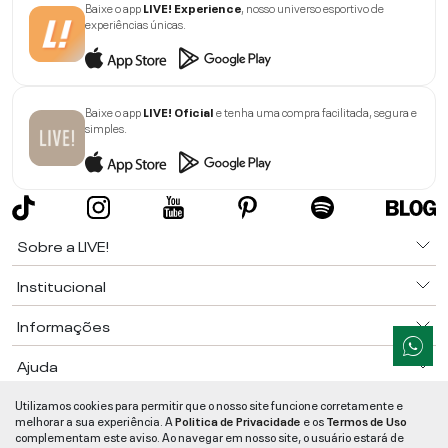
Baixe o app
LIVE! Experience
, nosso universo esportivo de
experiências únicas.
Baixe o app
LIVE! Oficial
e tenha uma compra facilitada, segura e
simples.
Sobre a LIVE!
Institucional
Informações
Ajuda
Utilizamos cookies para permitir que o nosso site funcione corretamente e
Segurança e Qualidade
melhorar a sua experiência. A
Politica de Privacidade
e os
Termos de Uso
LIVE!
©
2026
- TODOS OS DIREITOS RESERVADOS -
RUA MANOEL FRANCISCO
complementam este aviso. Ao navegar em nosso site, o usuário estará de
DA COSTA, 1600 - BAIRRO VIEIRA - CEP 89257-207
-
JARAGUÁ DO SUL
/
SC
-