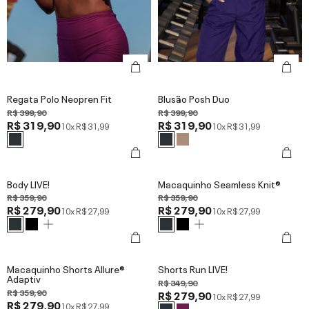
Regata Polo Neopren Fit
Blusão Posh Duo
R$ 399,90
R$ 399,90
R$ 319,90
R$ 319,90
10x
R$ 31,99
10x
R$ 31,99
Body LIVE!
Macaquinho Seamless Knit®
R$ 359,90
R$ 359,90
R$ 279,90
R$ 279,90
10x
R$ 27,99
10x
R$ 27,99
Macaquinho Shorts Allure®
Shorts Run LIVE!
Adaptiv
R$ 349,90
R$ 359,90
R$ 279,90
10x
R$ 27,99
R$ 279,90
10x
R$ 27,99