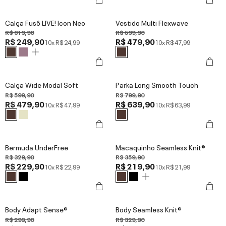
Calça Fusô LIVE! Icon Neo
Vestido Multi Flexwave
R$ 319,90
R$ 599,90
R$ 249,90
R$ 479,90
10x
R$ 24,99
10x
R$ 47,99
Calça Wide Modal Soft
Parka Long Smooth Touch
R$ 599,90
R$ 799,90
R$ 479,90
R$ 639,90
10x
R$ 47,99
10x
R$ 63,99
Bermuda UnderFree
Macaquinho Seamless Knit®
R$ 329,90
R$ 359,90
R$ 229,90
R$ 219,90
10x
R$ 22,99
10x
R$ 21,99
Body Adapt Sense®
Body Seamless Knit®
R$ 299,90
R$ 329,90