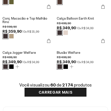
Conj. Macacão e Top Malhão
Calça Balloon Earth Knit
Rino
R$ 499,90
R$ 599,90
R$ 349,90
10x
R$ 34,99
R$ 359,90
10x
R$ 35,99
Calça Jogger Welfare
Blusão Welfare
R$ 499,90
R$ 499,90
R$ 349,90
R$ 349,90
10x
R$ 34,99
10x
R$ 34,99
Você visualizou
60
de
2174
produtos
CARREGAR MAIS