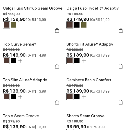
Calça Fusô Stirrup Seam Groove
Calça Fusô Hydefit® Adaptiv
R$ 299,90
R$ 189,90
R$ 159,90
R$ 149,90
10x
R$ 15,99
10x
R$ 14,99
Top Curve Sense®
Shorts Fit Allure® Adaptiv
R$ 189,90
R$ 239,90
R$ 149,90
R$ 139,90
10x
R$ 14,99
10x
R$ 13,99
Top Slim Allure® Adaptiv
Camiseta Basic Comfort
R$ 199,90
R$ 179,90
R$ 139,90
R$ 139,90
10x
R$ 13,99
10x
R$ 13,99
Top V Seam Groove
Shorts Seam Groove
R$ 279,90
R$ 199,90
R$ 139,90
R$ 99,90
10x
R$ 13,99
10x
R$ 9,99