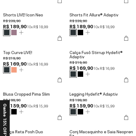
Shorts LIVE! Icon Neo
Shorts Fit Allure® Adaptiv
R$ 239,90
R$ 239,90
R$ 189,90
R$ 189,90
10x
R$ 18,99
10x
R$ 18,99
Top Curve LIVE!
Calça Fusô Stirrup Hydefit®
Adaptiv
R$ 219,90
R$ 219,90
R$ 169,90
10x
R$ 16,99
R$ 169,90
10x
R$ 16,99
Blusa Cropped Pima Slim
Legging Hydefit® Adaptiv
R$ 199,90
R$ 199,90
R$ 159,90
R$ 159,90
10x
R$ 15,99
10x
R$ 15,99
Ganhe 15% OFF*
Calça Reta Posh Duo
Conj Macaquinho e Saia Neopren
Fit