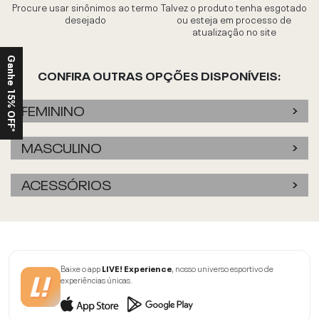
Procure usar sinônimos ao termo
Talvez o produto tenha esgotado
desejado
ou esteja em processo de
atualização no site
Ganhe 15% OFF*
CONFIRA OUTRAS OPÇÕES DISPONÍVEIS:
FEMININO
MASCULINO
ACESSÓRIOS
Baixe o app
LIVE! Experience
, nosso universo esportivo de
experiências únicas.