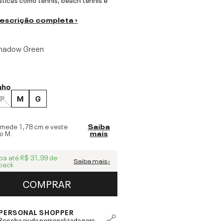
descrição completa ›
hadow Green
nho
P
M
G
 mede
1,78 cm
e veste
Saiba
o
M
.
mais
ba até
R$ 31,99
de
Saiba mais ›
back
COMPRAR
PERSONAL SHOPPER
Receba ajuda personalizada para