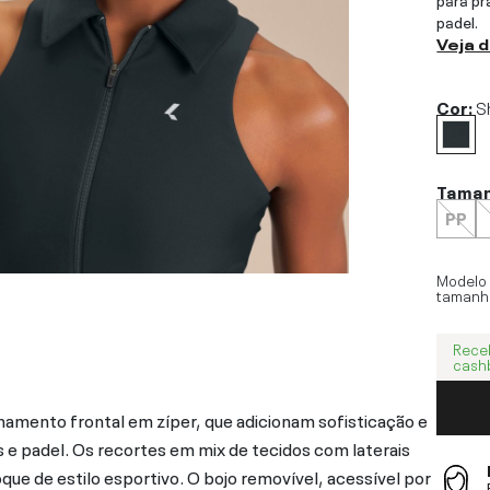
padel.
Veja 
Cor:
S
Tama
PP
Modelo
tamanh
Rece
cash
amento frontal em zíper, que adicionam sofisticação e
s e padel. Os recortes em mix de tecidos com laterais
ue de estilo esportivo. O bojo removível, acessível por