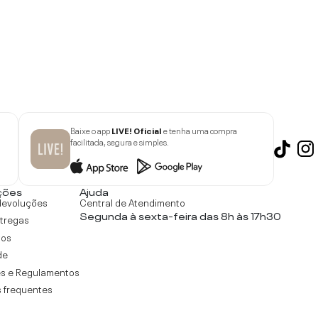
Baixe o app
LIVE! Oficial
e tenha uma compra
facilitada, segura e simples.
ções
Ajuda
devoluções
Central de Atendimento
Segunda à sexta-feira das 8h às 17h30
ntregas
tos
de
s e Regulamentos
 frequentes