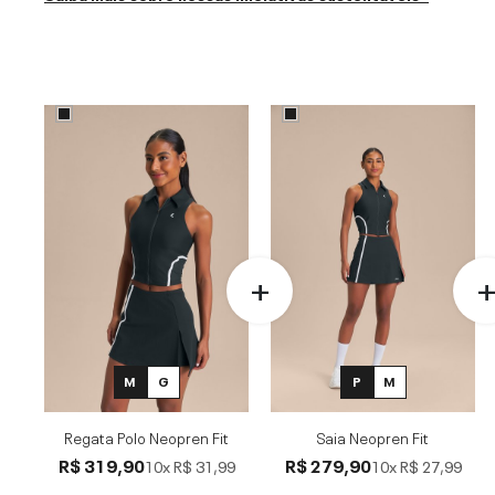
M
G
P
M
Regata Polo Neopren Fit
Saia Neopren Fit
R$ 319,90
R$ 279,90
10x
R$ 31,99
10x
R$ 27,99