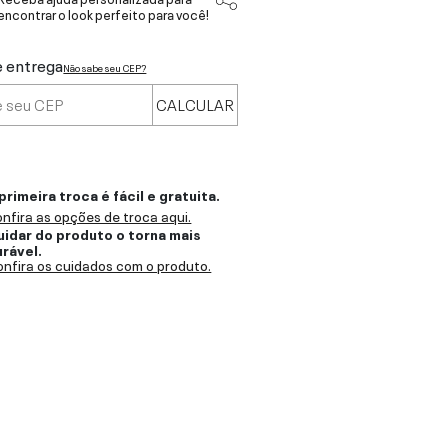
encontrar o look perfeito para você!
e entrega
Não sabe seu CEP?
CALCULAR
primeira troca é fácil e gratuita.
nfira as opções de troca aqui.
uidar do produto o torna mais
urável.
nfira os cuidados com o produto.