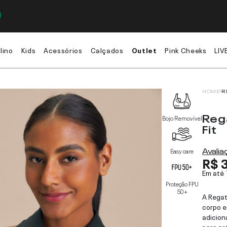
lino
Kids
Acessórios
Calçados
Outlet
Pink Cheeks
LIV
HOME
R
Reg
Bojo Removível
Fit
Avali
Easy care
R$ 
Em até
Proteção FPU
50+
A Regat
corpo e
adicion
para pr