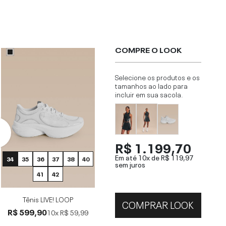
COMPRE O LOOK
Selecione os produtos e os
tamanhos ao lado para
incluir em sua sacola.
R$ 1.199,70
Em até 10x de
R$ 119,97
34
35
36
37
38
40
sem juros
41
42
Tênis LIVE! LOOP
COMPRAR LOOK
R$ 599,90
10x
R$ 59,99