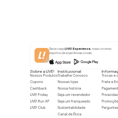
Baixe o app
LIVE! Experience
, nosso universo
esportivo de experiências únicas.
Sobre a LIVE!
Institucional
Informa
Nossos Produtos
Trabalhe Conosco
Trocas e 
Cupons
Nossas lojas
Frete e E
Cashback
Nossa história
Pagamen
LIVE! Friday
Seja um revendedor
Privacida
LIVE! Run XP
Seja um franqueado
Promoçõe
LIVE! Club
Sustentabilidade
Perguntas
Canal de Ética