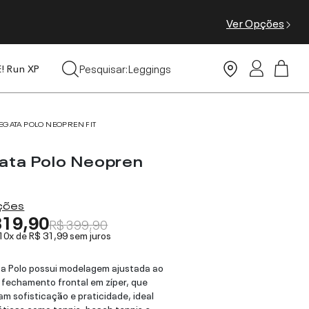
Ver Opções
Tops
Pesquisar:
Leggings
E! Run XP
Moda Praia
EGATA POLO NEOPREN FIT
ata Polo Neopren
ações
319,90
R$ 399,90
 10x de
R$ 31,99
sem juros
a Polo possui modelagem ajustada ao
 fechamento frontal em zíper, que
am sofisticação e praticidade, ideal
áticas como tennis, beach tennis e