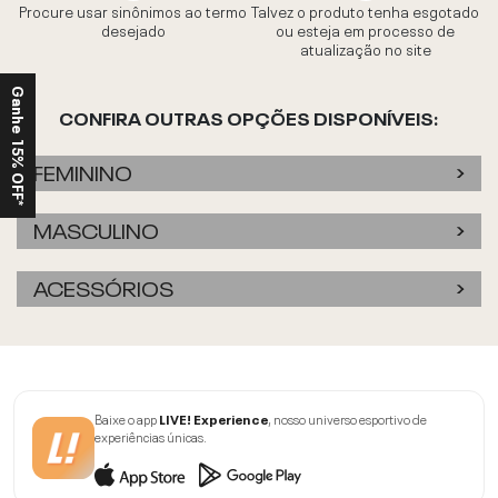
Procure usar sinônimos ao termo
Talvez o produto tenha esgotado
desejado
ou esteja em processo de
atualização no site
Ganhe 15% OFF*
CONFIRA OUTRAS OPÇÕES DISPONÍVEIS:
FEMININO
MASCULINO
ACESSÓRIOS
Baixe o app
LIVE! Experience
, nosso universo esportivo de
experiências únicas.