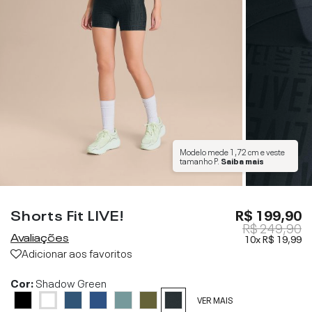
Modelo mede
1,72 cm
e veste
tamanho
P
.
Saiba mais
Shorts Fit LIVE!
R$ 199,90
R$ 249,90
Avaliações
10x
R$ 19,99
Adicionar aos favoritos
Cor:
Shadow Green
VER MAIS