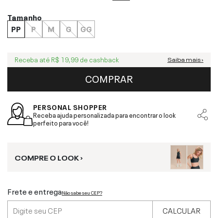
Tamanho
PP
P
M
G
GG
Receba até
R$ 19,99
de cashback
Saiba mais ›
COMPRAR
PERSONAL SHOPPER
Receba ajuda personalizada para encontrar o look
perfeito para você!
COMPRE O LOOK ›
Frete e entrega
Não sabe seu CEP?
CALCULAR