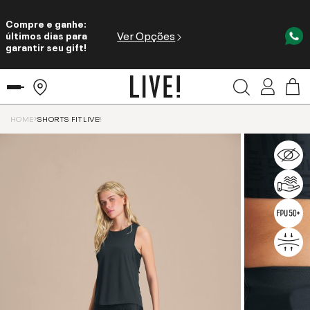
Compre e ganhe:
Ver Opções
últimos dias para
garantir seu gift!
HOME
SHORTS FIT LIVE!