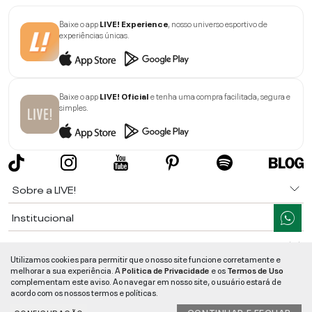
Baixe o app
LIVE! Experience
, nosso universo esportivo de
experiências únicas.
Baixe o app
LIVE! Oficial
e tenha uma compra facilitada, segura e
simples.
Sobre a LIVE!
Institucional
Informações
Utilizamos cookies para permitir que o nosso site funcione corretamente e
melhorar a sua experiência. A
Politica de Privacidade
e os
Termos de Uso
Ajuda
complementam este aviso. Ao navegar em nosso site, o usuário estará de
acordo com os nossos termos e políticas.
Segurança e Qualidade