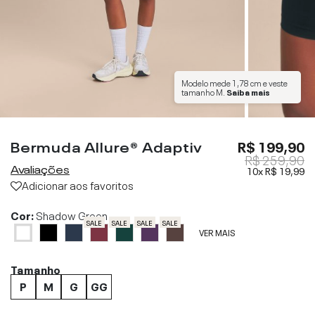
Modelo mede
1,78 cm
e veste
tamanho
M
.
Saiba mais
Bermuda Allure® Adaptiv
R$ 199,90
R$ 259,90
Avaliações
10x
R$ 19,99
Adicionar aos favoritos
Cor:
Shadow Green
SALE
SALE
SALE
SALE
VER MAIS
Tamanho
P
M
G
GG