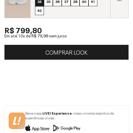
34
35
36
37
38
40
41
42
R$ 799,80
Em até 10x de
R$ 79,98
sem juros
COMPRAR LOOK
Baixe o app
LIVE! Experience
, nosso universo esportivo de
experiências únicas.