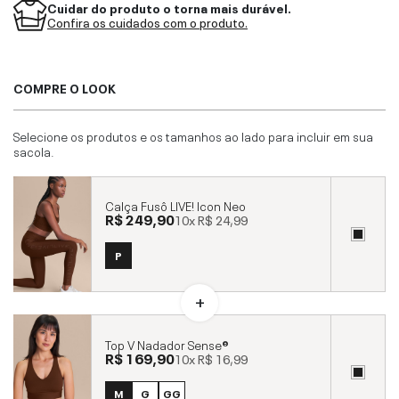
Cuidar do produto o torna mais durável.
Confira os cuidados com o produto.
COMPRE O LOOK
Selecione os produtos e os tamanhos ao lado para incluir em sua
sacola.
Calça Fusô LIVE! Icon Neo
R$ 249,90
10x
R$ 24,99
P
Top V Nadador Sense®
R$ 169,90
10x
R$ 16,99
M
G
GG