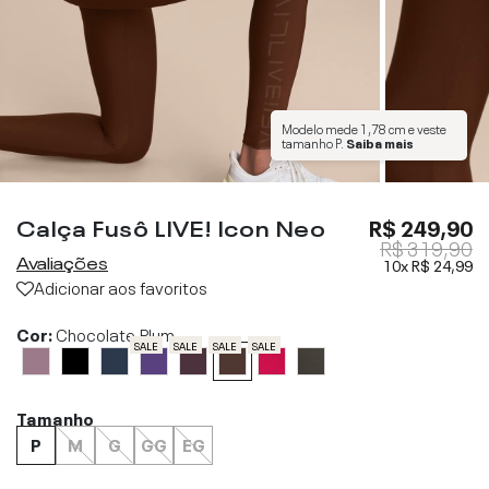
Modelo mede
1,78 cm
e veste
tamanho
P
.
Saiba mais
Calça Fusô LIVE! Icon Neo
R$ 249,90
R$ 319,90
Avaliações
10x
R$ 24,99
Adicionar aos favoritos
Cor:
Chocolate Plum
SALE
SALE
SALE
SALE
Tamanho
P
M
G
GG
EG