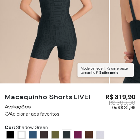
Modelo mede
1,72 cm
e veste
tamanho
P
.
Saiba mais
Macaquinho Shorts LIVE!
R$ 319,90
R$ 399,90
Avaliações
10x
R$ 31,99
Adicionar aos favoritos
Cor:
Shadow Green