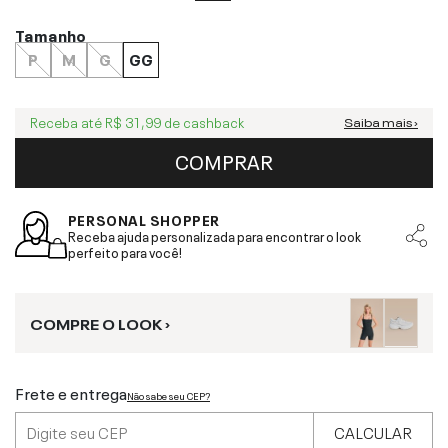
Tamanho
P
M
G
GG
Receba até
R$ 31,99
de cashback
Saiba mais ›
COMPRAR
PERSONAL SHOPPER
Receba ajuda personalizada para encontrar o look
perfeito para você!
COMPRE O LOOK ›
Frete e entrega
Não sabe seu CEP?
CALCULAR