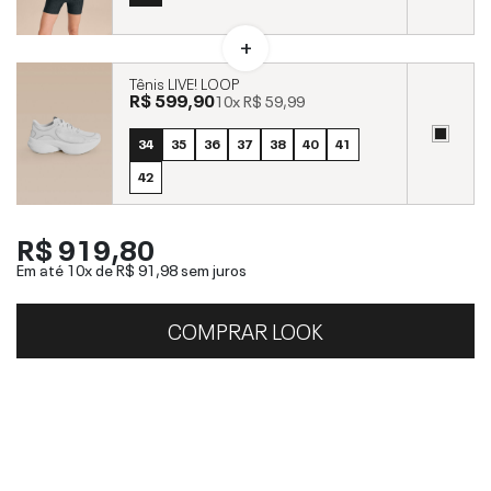
Tênis LIVE! LOOP
R$ 599,90
10x
R$ 59,99
34
35
36
37
38
40
41
42
R$ 919,80
Em até 10x de
R$ 91,98
sem juros
COMPRAR LOOK