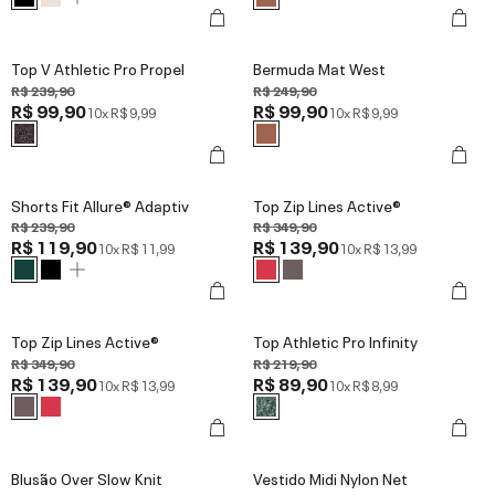
Top V Athletic Pro Propel
Bermuda Mat West
R$ 239,90
R$ 249,90
R$ 99,90
R$ 99,90
10x
R$ 9,99
10x
R$ 9,99
Shorts Fit Allure® Adaptiv
Top Zip Lines Active®
R$ 239,90
R$ 349,90
R$ 119,90
R$ 139,90
10x
R$ 11,99
10x
R$ 13,99
Top Zip Lines Active®
Top Athletic Pro Infinity
R$ 349,90
R$ 219,90
R$ 139,90
R$ 89,90
10x
R$ 13,99
10x
R$ 8,99
Blusão Over Slow Knit
Vestido Midi Nylon Net