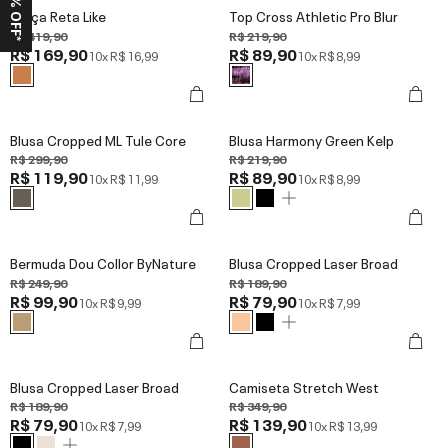
Calça Reta Like
Top Cross Athletic Pro Blur
R$ 419,90
R$ 219,90
R$ 169,90
R$ 89,90
10x
R$ 16,99
10x
R$ 8,99
Blusa Cropped ML Tule Core
Blusa Harmony Green Kelp
R$ 299,90
R$ 219,90
R$ 119,90
R$ 89,90
10x
R$ 11,99
10x
R$ 8,99
Bermuda Dou Collor ByNature
Blusa Cropped Laser Broad
R$ 249,90
R$ 189,90
R$ 99,90
R$ 79,90
10x
R$ 9,99
10x
R$ 7,99
Blusa Cropped Laser Broad
Camiseta Stretch West
R$ 189,90
R$ 349,90
R$ 79,90
R$ 139,90
10x
R$ 7,99
10x
R$ 13,99