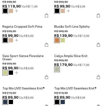
R$ 299,90
R$ 249,90
R$ 119,90
R$ 99,90
10x
R$ 11,99
10x
R$ 9,99
Regata Cropped Soft Pima
Blusão Soft Line Splishy
R$ 239,90
R$ 349,90
R$ 99,90
R$ 139,90
10x
R$ 9,99
10x
R$ 13,99
Saia Sport Sense Flowslate
Calça Ampla Slow Knit
Green
R$ 449,90
R$ 259,90
R$ 179,90
10x
R$ 17,99
R$ 99,90
10x
R$ 9,99
Top Mix LIVE! Seamless Knit®
Top Mix LIVE! Seamless Knit®
R$ 219,90
R$ 219,90
R$ 89,90
R$ 89,90
10x
R$ 8,99
10x
R$ 8,99