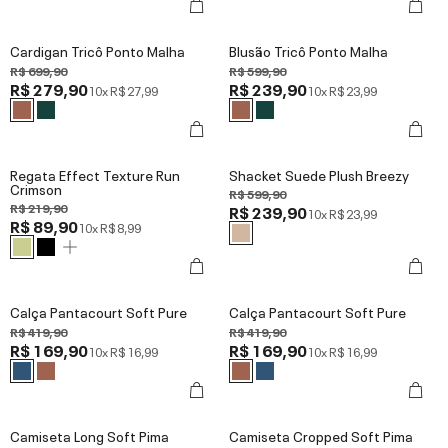
Cardigan Tricô Ponto Malha
Blusão Tricô Ponto Malha
R$ 699,90
R$ 599,90
R$ 279,90
R$ 239,90
10x
R$ 27,99
10x
R$ 23,99
Regata Effect Texture Run
Shacket Suede Plush Breezy
Crimson
R$ 599,90
R$ 219,90
R$ 239,90
10x
R$ 23,99
R$ 89,90
10x
R$ 8,99
Calça Pantacourt Soft Pure
Calça Pantacourt Soft Pure
R$ 419,90
R$ 419,90
R$ 169,90
R$ 169,90
10x
R$ 16,99
10x
R$ 16,99
Camiseta Long Soft Pima
Camiseta Cropped Soft Pima