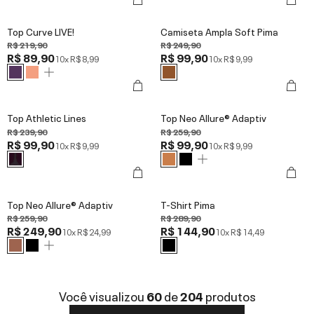
Top Curve LIVE!
Camiseta Ampla Soft Pima
R$ 219,90
R$ 249,90
R$ 89,90
R$ 99,90
10x
R$ 8,99
10x
R$ 9,99
Top Athletic Lines
Top Neo Allure® Adaptiv
R$ 239,90
R$ 259,90
R$ 99,90
R$ 99,90
10x
R$ 9,99
10x
R$ 9,99
Top Neo Allure® Adaptiv
T-Shirt Pima
R$ 259,90
R$ 289,90
R$ 249,90
R$ 144,90
10x
R$ 24,99
10x
R$ 14,49
Você visualizou
60
de
204
produtos