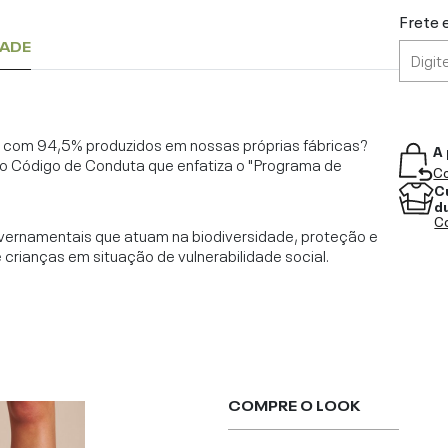
Frete 
DADE
l, com 94,5% produzidos em nossas próprias fábricas?
A 
o Código de Conduta que enfatiza o "Programa de
Co
C
d
Co
vernamentais que atuam na biodiversidade, proteção e
rianças em situação de vulnerabilidade social.
COMPRE O LOOK