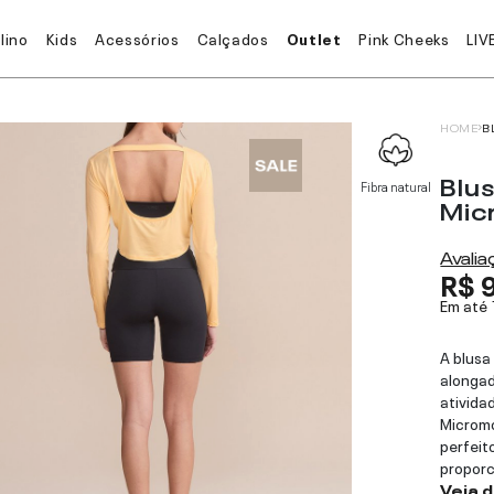
lino
Kids
Acessórios
Calçados
Outlet
Pink Cheeks
LIV
HOME
B
Blu
Fibra natural
Mic
Avali
R$ 
Em até
A blusa
alongad
atividad
Micromo
perfeit
proporc
Veja 