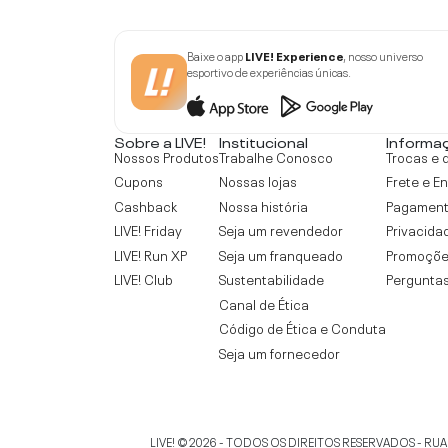
Baixe o app
LIVE! Experience
, nosso universo
esportivo de experiências únicas.
Sobre a LIVE!
Institucional
Informa
Nossos Produtos
Trabalhe Conosco
Trocas e 
Cupons
Nossas lojas
Frete e E
Cashback
Nossa história
Pagamen
LIVE! Friday
Seja um revendedor
Privacida
LIVE! Run XP
Seja um franqueado
Promoçõe
LIVE! Club
Sustentabilidade
Perguntas
Canal de Ética
Código de Ética e Conduta
Seja um fornecedor
LIVE!
©
2026
- TODOS OS DIREITOS RESERVADOS -
RUA