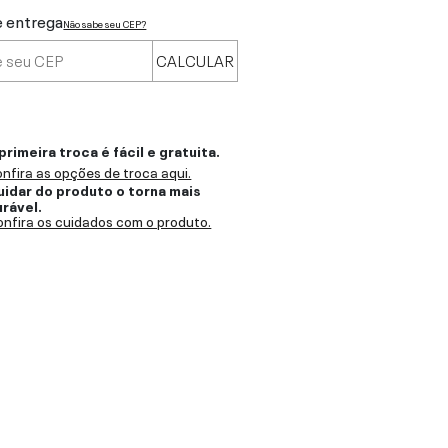
e entrega
Não sabe seu CEP?
CALCULAR
primeira troca é fácil e gratuita.
nfira as opções de troca aqui.
uidar do produto o torna mais
urável.
nfira os cuidados com o produto.