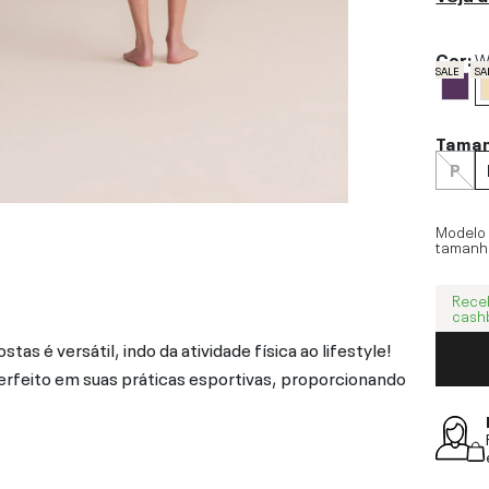
Cor:
W
SALE
SA
Tama
P
Modelo
tamanh
Rece
cash
s é versátil, indo da atividade física ao lifestyle!
erfeito em suas práticas esportivas, proporcionando