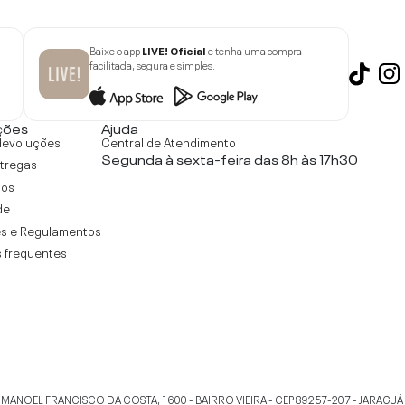
Baixe o app
LIVE! Oficial
e tenha uma compra
facilitada, segura e simples.
ções
Ajuda
devoluções
Central de Atendimento
Segunda à sexta-feira das 8h às 17h30
ntregas
tos
de
s e Regulamentos
 frequentes
 MANOEL FRANCISCO DA COSTA, 1600 - BAIRRO VIEIRA - CEP 89257-207
-
JARAGUÁ