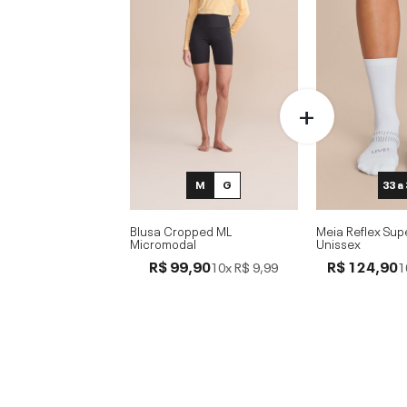
M
G
33 a
Blusa Cropped ML
Meia Reflex Sup
Micromodal
Unissex
R$ 99,90
R$ 124,90
10x
R$ 9,99
1