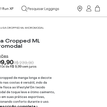
Tops
Pesquisar:
Leggings
E! Run XP
Moda Praia
LUSA CROPPED ML MICROMODAL
sa Cropped ML
romodal
ações
99,90
R$ 239,90
 10x de
R$ 9,99
sem juros
 cropped de manga longa e decote
o nas costas é versátil, indo da
e física ao lifestyle! Em tecido
dal de toque leve e ótimo caimento,
o em suas práticas esportivas,
ionando conforto durante o uso.
descrição completa ›