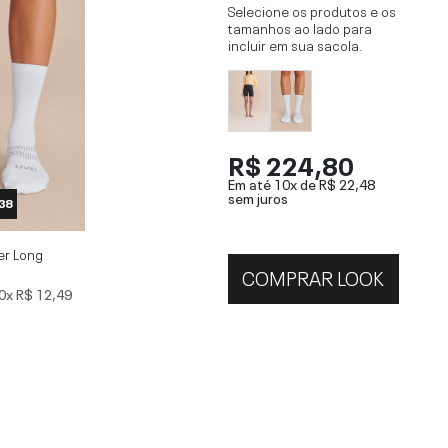
Selecione os produtos e os
tamanhos ao lado para
incluir em sua sacola.
R$ 224,80
Em até 10x de
R$ 22,48
sem juros
 38
er Long
COMPRAR LOOK
0x
R$ 12,49