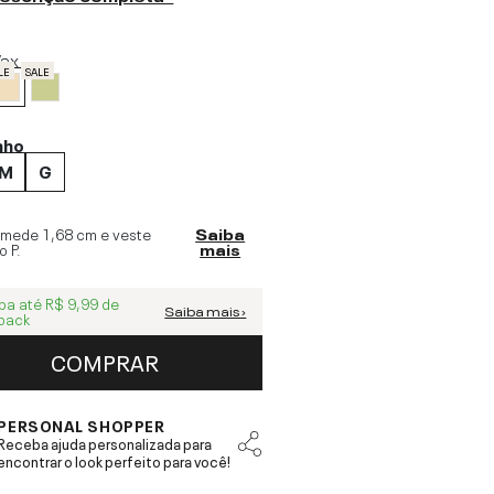
ax
LE
SALE
nho
M
G
 mede
1,68 cm
e veste
Saiba
o
P
.
mais
ba até
R$ 9,99
de
Saiba mais ›
back
COMPRAR
PERSONAL SHOPPER
Receba ajuda personalizada para
encontrar o look perfeito para você!