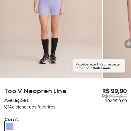
Modelo mede
1,72 cm
e veste
tamanho
P
.
Saiba mais
Top V Neopren Line
R$ 99,90
R$ 239,90
Avaliações
10x
R$ 9,99
Adicionar aos favoritos
Cor:
Air