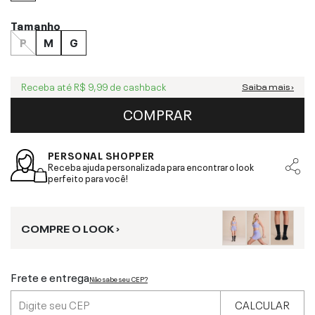
Tamanho
P
M
G
Receba até
R$ 9,99
de cashback
Saiba mais ›
COMPRAR
PERSONAL SHOPPER
Receba ajuda personalizada para encontrar o look
perfeito para você!
COMPRE O LOOK ›
Frete e entrega
Não sabe seu CEP?
CALCULAR