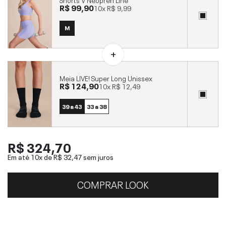
R$ 99,90
10x
R$ 9,99
M
Meia LIVE! Super Long Unissex
R$ 124,90
10x
R$ 12,49
39 a 43
33 a 38
R$ 324,70
Em até 10x de
R$ 32,47
sem juros
COMPRAR LOOK