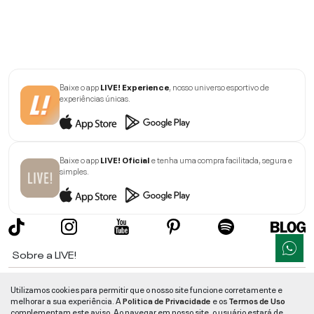
Baixe o app
LIVE! Experience
, nosso universo esportivo de
experiências únicas.
Baixe o app
LIVE! Oficial
e tenha uma compra facilitada, segura e
simples.
Sobre a LIVE!
Institucional
Utilizamos cookies para permitir que o nosso site funcione corretamente e
melhorar a sua experiência. A
Politica de Privacidade
e os
Termos de Uso
Informações
complementam este aviso. Ao navegar em nosso site, o usuário estará de