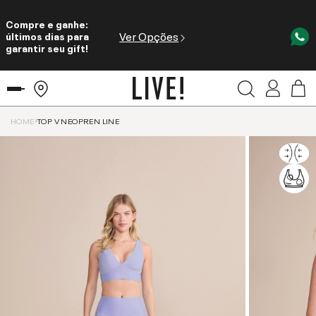
Compre e ganhe:
Ver Opções
últimos dias para
garantir seu gift!
HOME
TOP V NEOPREN LINE