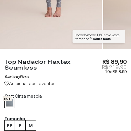
Modelo mede
1,68 cm
e veste
tamanho
P
.
Saiba mais
Top Nadador Flextex
R$ 89,90
Seamless
R$ 219,90
10x
R$ 8,99
Avaliações
Adicionar aos favoritos
Cor:
Cinza mescla
SALE
Tamanho
PP
P
M