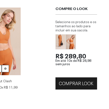
COMPRE O LOOK
Selecione os produtos e os
tamanhos ao lado para
incluir em sua sacola.
R$ 289,80
Em até 10x de
R$ 28,98
sem juros
G
ut Clash
COMPRAR LOOK
0x
R$ 11,99