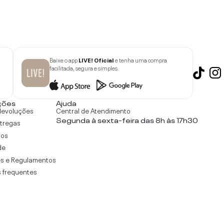
Baixe o app
LIVE! Oficial
e tenha uma compra
facilitada, segura e simples.
ções
Ajuda
devoluções
Central de Atendimento
Segunda à sexta-feira das 8h às 17h30
ntregas
tos
de
s e Regulamentos
 frequentes