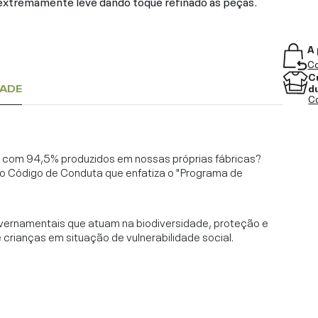
, extremamente leve dando toque refinado às peças.
A 
Co
C
d
DADE
Co
l, com 94,5% produzidos em nossas próprias fábricas?
o Código de Conduta que enfatiza o "Programa de
vernamentais que atuam na biodiversidade, proteção e
rianças em situação de vulnerabilidade social.