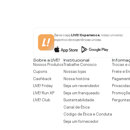
Baixe o app
LIVE! Experience
, nosso universo
esportivo de experiências únicas.
Sobre a LIVE!
Institucional
Informa
Nossos Produtos
Trabalhe Conosco
Trocas e 
Cupons
Nossas lojas
Frete e E
Cashback
Nossa história
Pagamen
LIVE! Friday
Seja um revendedor
Privacida
LIVE! Run XP
Seja um franqueado
Promoçõe
LIVE! Club
Sustentabilidade
Perguntas
Canal de Ética
Código de Ética e Conduta
Seja um fornecedor