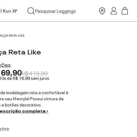
Tops
Pesquisar:
Leggings
E! Run XP
Moda Praia
ALÇA RETA LIKE
ça Reta Like
ações
169,90
R$ 419,90
 10x de
R$ 16,99
sem juros
 de modelagem reta e confortável é
ra seu lifestyle! Possui cintura de
o e botões decorativo.
descrição completa ›
chre