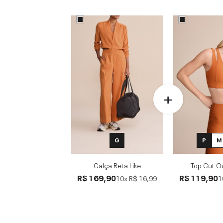
G
P
M
Calça Reta Like
Top Cut O
R$ 169,90
R$ 119,90
10x
R$ 16,99
1