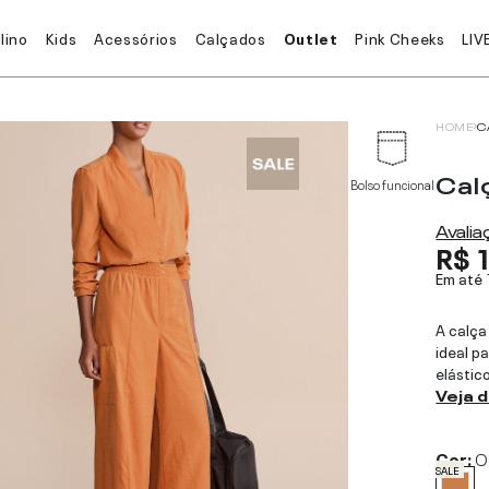
lino
Kids
Acessórios
Calçados
Outlet
Pink Cheeks
LIV
HOME
C
Cal
Bolso funcional
Avali
R$ 
Em até
A calça
ideal pa
elástic
Veja 
Cor:
O
SALE