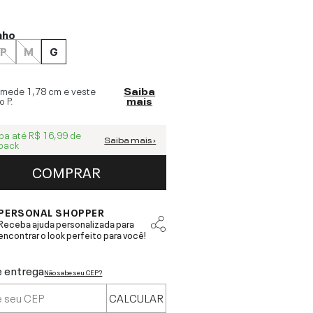
nho
P
M
G
 mede
1,78 cm
e veste
Saiba
o
P
.
mais
ba até
R$ 16,99
de
Saiba mais ›
back
COMPRAR
PERSONAL SHOPPER
Receba ajuda personalizada para
encontrar o look perfeito para você!
e entrega
Não sabe seu CEP?
CALCULAR