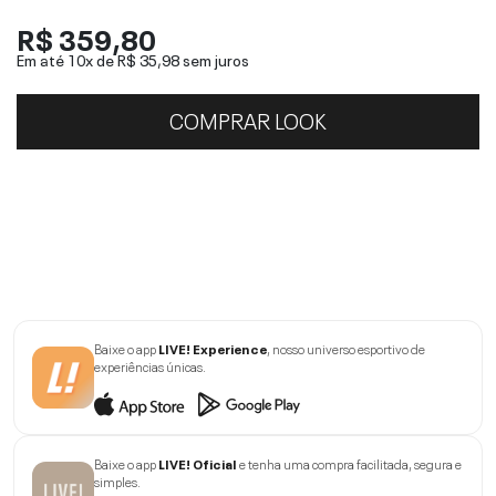
R$ 359,80
Em até 10x de
R$ 35,98
sem juros
COMPRAR LOOK
Baixe o app
LIVE! Experience
, nosso universo esportivo de
experiências únicas.
Baixe o app
LIVE! Oficial
e tenha uma compra facilitada, segura e
simples.