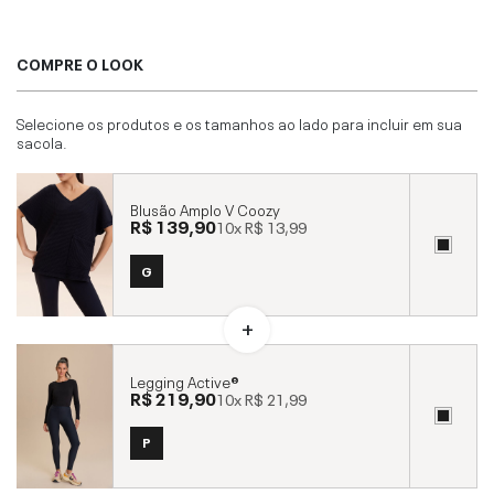
COMPRE O LOOK
Selecione os produtos e os tamanhos ao lado para incluir em sua
sacola.
Blusão Amplo V Coozy
R$ 139,90
10x
R$ 13,99
G
Legging Active®
R$ 219,90
10x
R$ 21,99
P