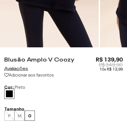
Blusão Amplo V Coozy
R$ 139,90
R$ 349,90
Avaliações
10x
R$ 13,99
Adicionar aos favoritos
Cor:
Preto
Tamanho
P
M
G