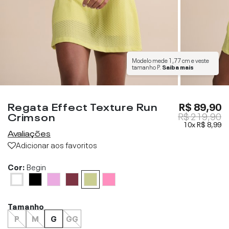
Modelo mede
1,77 cm
e veste
tamanho
P
.
Saiba mais
Regata Effect Texture Run
R$ 89,90
Crimson
R$ 219,90
10x
R$ 8,99
Avaliações
Adicionar aos favoritos
Cor:
Begin
Tamanho
P
M
G
GG