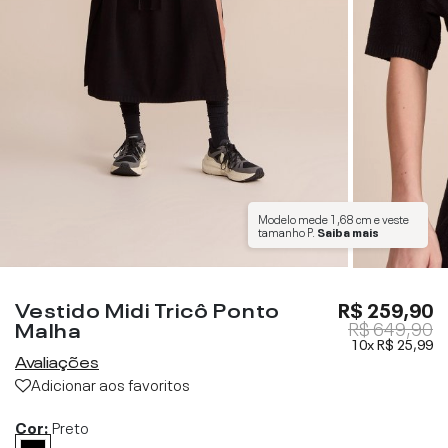
Modelo mede
1,68 cm
e veste
tamanho
P
.
Saiba mais
Vestido Midi Tricô Ponto
R$ 259,90
Malha
R$ 649,90
10x
R$ 25,99
Avaliações
Adicionar aos favoritos
Cor:
Preto