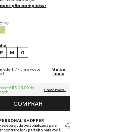
descrição completa ›
chre
nho
P
M
G
 mede
1,77 cm
e veste
Saiba
o
P
.
mais
ba até
R$ 13,99
de
Saiba mais ›
back
COMPRAR
PERSONAL SHOPPER
Receba ajuda personalizada para
encontrar o look perfeito para você!