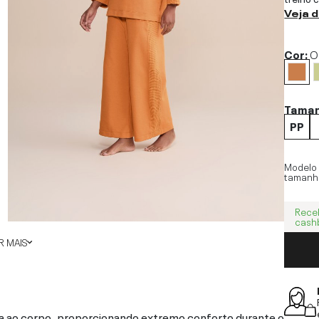
Veja 
Cor:
O
Tama
PP
Modelo
tamanh
Rece
cash
 MAIS
ta ao corpo, proporcionando extremo conforto durante o