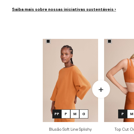
Saiba mais sobre nossas iniciativas sustentáveis ›
PP
P
M
G
P
M
Blusão Soft Line Splishy
Top Cut O