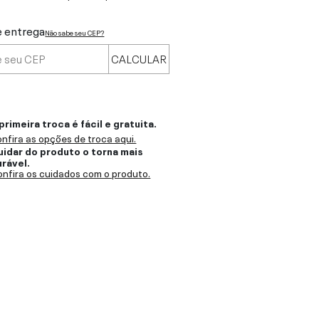
e entrega
Não sabe seu CEP?
CALCULAR
primeira troca é fácil e gratuita.
nfira as opções de troca aqui.
uidar do produto o torna mais
urável.
nfira os cuidados com o produto.