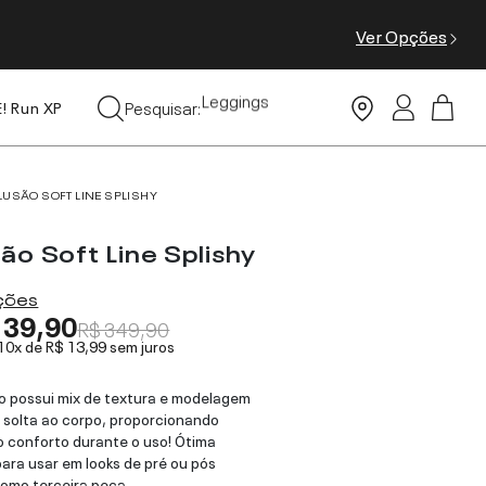
Ver Opções
Leggings
Pesquisar:
Moda Praia
E! Run XP
Tops
LUSÃO SOFT LINE SPLISHY
ão Soft Line Splishy
ações
139,90
R$ 349,90
 10x de
R$ 13,99
sem juros
o possui mix de textura e modelagem
 solta ao corpo, proporcionando
 conforto durante o uso! Ótima
ara usar em looks de pré ou pós
como terceira peça.