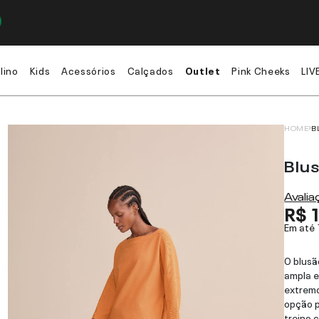
lino
Kids
Acessórios
Calçados
Outlet
Pink Cheeks
LIV
HOME
B
Blus
Avali
R$ 
Em até
O blusã
ampla e
extremo
opção p
treino 