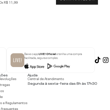
0x
R$ 11,99
Baixe o app
LIVE! Oficial
e tenha uma compra
facilitada, segura e simples.
ções
Ajuda
devoluções
Central de Atendimento
Segunda à sexta-feira das 8h às 17h30
ntregas
tos
de
s e Regulamentos
 frequentes