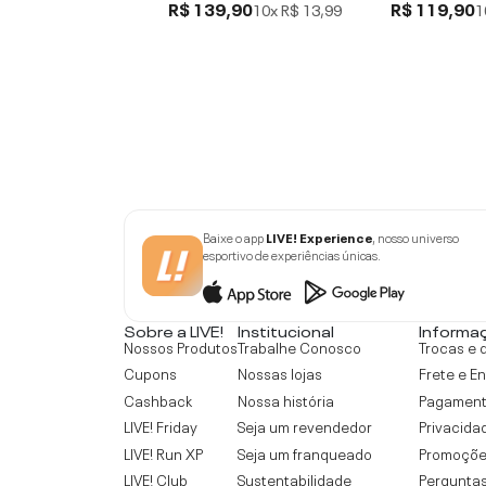
R$ 139,90
R$ 119,90
10x
R$ 13,99
1
Baixe o app
LIVE! Experience
, nosso universo
esportivo de experiências únicas.
Sobre a LIVE!
Institucional
Informa
Nossos Produtos
Trabalhe Conosco
Trocas e 
Cupons
Nossas lojas
Frete e E
Cashback
Nossa história
Pagamen
LIVE! Friday
Seja um revendedor
Privacida
LIVE! Run XP
Seja um franqueado
Promoçõe
LIVE! Club
Sustentabilidade
Perguntas