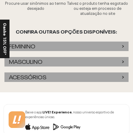
Procure usar sinônimos ao termo
Talvez o produto tenha esgotado
desejado
ou esteja em processo de
atualização no site
Ganhe 15% OFF*
CONFIRA OUTRAS OPÇÕES DISPONÍVEIS:
FEMININO
MASCULINO
ACESSÓRIOS
Baixe o app
LIVE! Experience
, nosso universo esportivo de
experiências únicas.