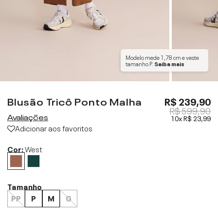
Modelo mede
1,78 cm
e veste
tamanho
P
.
Saiba mais
Blusão Tricô Ponto Malha
R$ 239,90
R$ 599,90
Avaliações
10x
R$ 23,99
Adicionar aos favoritos
Cor:
West
Tamanho
PP
P
M
G