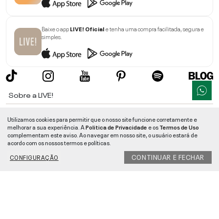
Baixe o app
LIVE! Oficial
e tenha uma compra facilitada, segura e
simples.
Sobre a LIVE!
Institucional
Utilizamos cookies para permitir que o nosso site funcione corretamente e
melhorar a sua experiência. A
Politica de Privacidade
e os
Termos de Uso
Informações
complementam este aviso. Ao navegar em nosso site, o usuário estará de
acordo com os nossos termos e políticas.
Ajuda
CONTINUAR E FECHAR
CONFIGURAÇÃO
Segurança e Qualidade
LIVE!
©
2026
- TODOS OS DIREITOS RESERVADOS -
RUA MANOEL FRANCISCO
DA COSTA, 1600 - BAIRRO VIEIRA - CEP 89257-207
-
JARAGUÁ DO SUL
/
SC
-
CNPJ:
05.108.435/0001-78
-
MAPA DO SITE