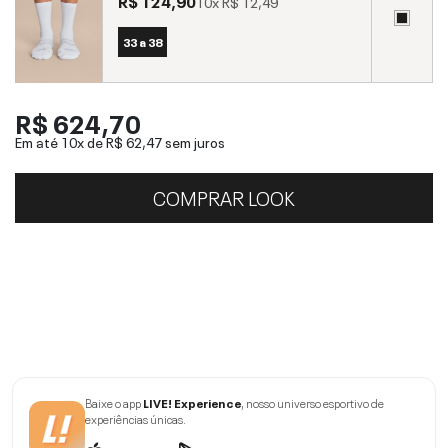
R$ 124,90
10x
R$ 12,49
33 a 38
R$ 624,70
Em até 10x de
R$ 62,47
sem juros
COMPRAR LOOK
Baixe o app
LIVE! Experience
, nosso universo esportivo de
experiências únicas.