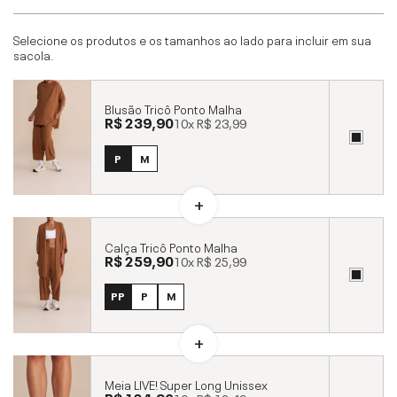
Selecione os produtos e os tamanhos ao lado para incluir em sua
sacola.
Blusão Tricô Ponto Malha
R$ 239,90
10x
R$ 23,99
P
M
Calça Tricô Ponto Malha
R$ 259,90
10x
R$ 25,99
PP
P
M
Meia LIVE! Super Long Unissex