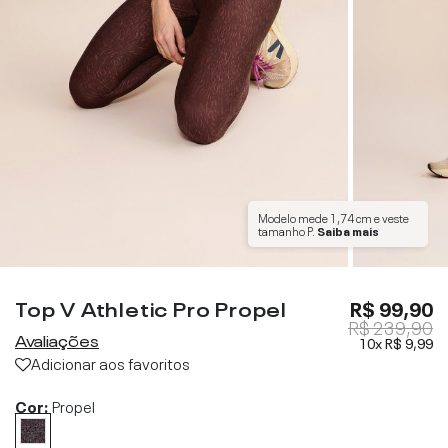
Modelo mede
1,74 cm
e veste
tamanho
P
.
Saiba mais
Top V Athletic Pro Propel
R$ 99,90
R$ 239,90
Avaliações
10x
R$ 9,99
Adicionar aos favoritos
Cor:
Propel