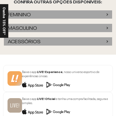
CONFIRA OUTRAS OPÇÕES DISPONÍVEIS:
Ganhe 15% OFF*
FEMININO
MASCULINO
ACESSÓRIOS
Baixe o app
LIVE! Experience
, nosso universo esportivo de
experiências únicas.
Baixe o app
LIVE! Oficial
e tenha uma compra facilitada, segura e
simples.