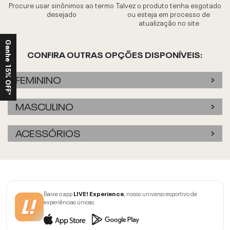
Procure usar sinônimos ao termo
Talvez o produto tenha esgotado
desejado
ou esteja em processo de
atualização no site
Ganhe 15% OFF*
CONFIRA OUTRAS OPÇÕES DISPONÍVEIS:
FEMININO
MASCULINO
ACESSÓRIOS
Baixe o app
LIVE! Experience
, nosso universo esportivo de
experiências únicas.