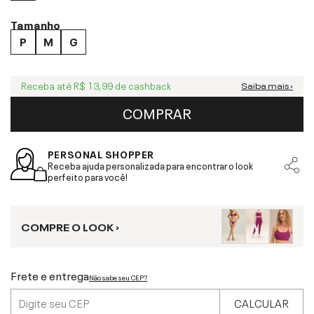
Tamanho
P
M
G
Receba até
R$ 13,99
de cashback
Saiba mais ›
COMPRAR
PERSONAL SHOPPER
Receba ajuda personalizada para encontrar o look
perfeito para você!
COMPRE O LOOK ›
Frete e entrega
Não sabe seu CEP?
CALCULAR