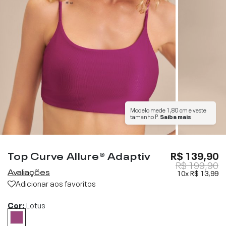
Modelo mede
1,80 cm
e veste
tamanho
P
.
Saiba mais
Top Curve Allure® Adaptiv
R$ 139,90
R$ 199,90
Avaliações
10x
R$ 13,99
Adicionar aos favoritos
Cor:
Lotus