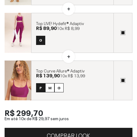
Top LIVE! Hydefit® Adaptiv
R$ 89,90
10x
R$ 8,99
G
Top Curve Allure® Adaptiv
R$ 139,90
10x
R$ 13,99
P
M
G
R$ 299,70
Em até 10x de
R$ 29,97
sem juros
COMPRAR LOOK