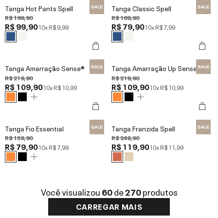
Tanga Hot Pants Spell
Tanga Classic Spell
R$ 199,90
R$ 169,90
R$ 99,90
R$ 79,90
10x
R$ 9,99
10x
R$ 7,99
Tanga Amarração Sense®
Tanga Amarração Up Sense®
R$ 219,90
R$ 219,90
R$ 109,90
R$ 109,90
10x
R$ 10,99
10x
R$ 10,99
Tanga Fio Essential
Tanga Franzida Spell
R$ 159,90
R$ 249,90
R$ 79,90
R$ 119,90
10x
R$ 7,99
10x
R$ 11,99
Você visualizou
60
de
270
produtos
CARREGAR MAIS