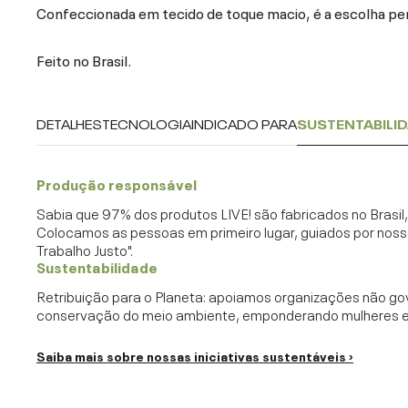
Confeccionada em tecido de toque macio, é a escolha perfe
Feito no Brasil.
DETALHES
TECNOLOGIA
INDICADO PARA
SUSTENTABILI
Produção responsável
Sabia que 97% dos produtos LIVE! são fabricados no Brasi
Colocamos as pessoas em primeiro lugar, guiados por noss
Trabalho Justo".
Sustentabilidade
Retribuição para o Planeta: apoiamos organizações não go
conservação do meio ambiente, emponderando mulheres e c
Saiba mais sobre nossas iniciativas sustentáveis ›