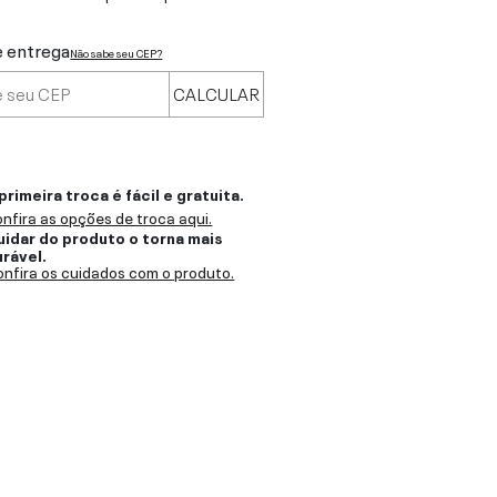
e entrega
Não sabe seu CEP?
CALCULAR
primeira troca é fácil e gratuita.
nfira as opções de troca aqui.
uidar do produto o torna mais
urável.
nfira os cuidados com o produto.