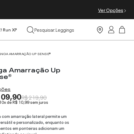
Ver Opções
Tops
Pesquisar:
Leggings
E! Run XP
Moda Praia
ANGA AMARRAÇÃO UP SENSE®
ga Amarração Up
se®
ações
109,90
R$ 219,90
 10x de
R$ 10,99
sem juros
 com amarração lateral permite um
versátil e personalizado, enquanto os
entos em ponteiras adicionam um
ofisticado ao visual.