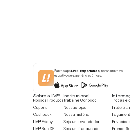
Baixe o app
LIVE! Experience
, nosso universo
esportivo de experiências únicas.
Sobre a LIVE!
Institucional
Informa
Nossos Produtos
Trabalhe Conosco
Trocas e 
Cupons
Nossas lojas
Frete e E
Cashback
Nossa história
Pagamen
LIVE! Friday
Seja um revendedor
Privacida
LIVE! Run XP
Seja um franqueado
Promoçõe