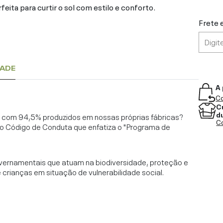
ita para curtir o sol com estilo e conforto.
Frete 
DADE
A 
Co
C
d
l, com 94,5% produzidos em nossas próprias fábricas?
Co
o Código de Conduta que enfatiza o "Programa de
vernamentais que atuam na biodiversidade, proteção e
rianças em situação de vulnerabilidade social.