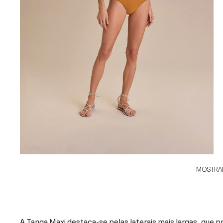
MOSTRAR
A Tanga Maxi destaca-se pelas laterais mais largas, que 