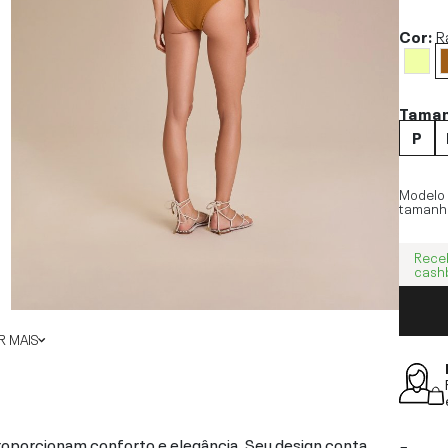
Cor:
R
Tama
P
Modelo
tamanh
Rece
cash
 MAIS
proporcionam conforto e elegância. Seu design conta