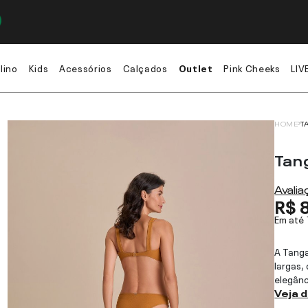
lino
Kids
Acessórios
Calçados
Outlet
Pink Cheeks
LIV
HOME
T
Tan
Avali
R$ 
Em até
A Tanga
largas,
elegânc
Veja 