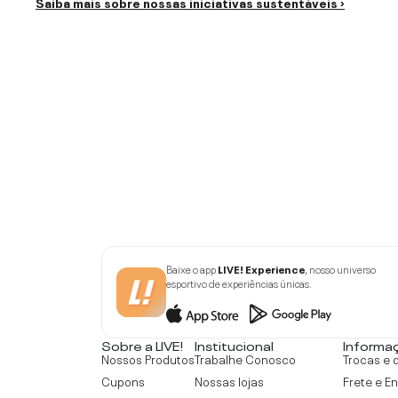
Saiba mais sobre nossas iniciativas sustentáveis ›
Baixe o app
LIVE! Experience
, nosso universo
esportivo de experiências únicas.
Sobre a LIVE!
Institucional
Informa
Nossos Produtos
Trabalhe Conosco
Trocas e 
Cupons
Nossas lojas
Frete e E