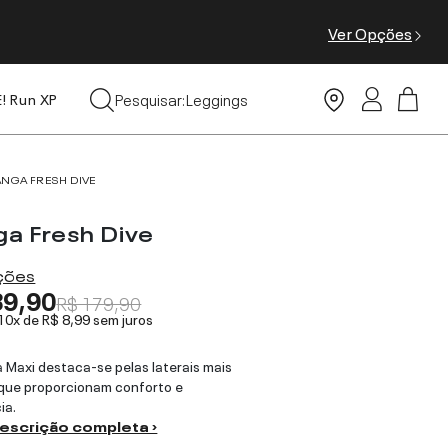
Ver Opções
Tops
Leggings
Pesquisar:
E! Run XP
Moda Praia
ANGA FRESH DIVE
ga Fresh Dive
ações
89,90
R$ 179,90
 10x de
R$ 8,99
sem juros
 Maxi destaca-se pelas laterais mais
 que proporcionam conforto e
ia.
descrição completa ›