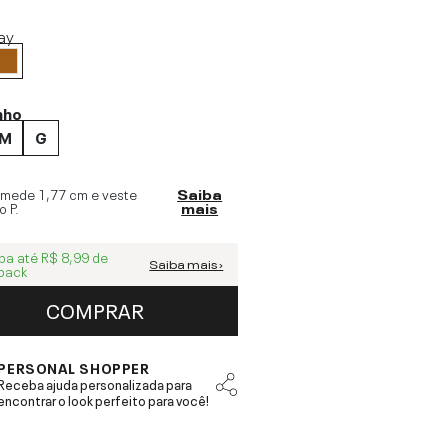
ay
nho
M
G
 mede
1,77 cm
e veste
Saiba
o
P
.
mais
ba até
R$ 8,99
de
Saiba mais ›
back
COMPRAR
PERSONAL SHOPPER
Receba ajuda personalizada para
encontrar o look perfeito para você!