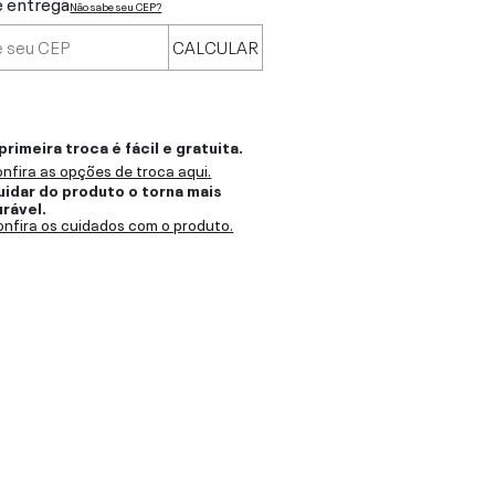
e entrega
Não sabe seu CEP?
CALCULAR
primeira troca é fácil e gratuita.
nfira as opções de troca aqui.
uidar do produto o torna mais
urável.
nfira os cuidados com o produto.