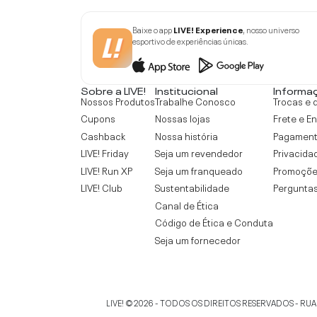
Baixe o app
LIVE! Experience
, nosso universo
esportivo de experiências únicas.
Sobre a LIVE!
Institucional
Informa
Nossos Produtos
Trabalhe Conosco
Trocas e 
Cupons
Nossas lojas
Frete e E
Cashback
Nossa história
Pagamen
LIVE! Friday
Seja um revendedor
Privacida
LIVE! Run XP
Seja um franqueado
Promoçõe
LIVE! Club
Sustentabilidade
Perguntas
Canal de Ética
Código de Ética e Conduta
Seja um fornecedor
LIVE!
©
2026
- TODOS OS DIREITOS RESERVADOS -
RUA