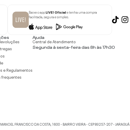
Baixe o app
LIVE! Oficial
e tenha uma compra
facilitada, segura e simples.
ções
Ajuda
devoluções
Central de Atendimento
Segunda à sexta-feira das 8h às 17h30
ntregas
tos
de
s e Regulamentos
 frequentes
 MANOEL FRANCISCO DA COSTA, 1600 - BAIRRO VIEIRA - CEP 89257-207
-
JARAGUÁ