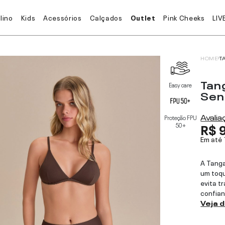
lino
Kids
Acessórios
Calçados
Outlet
Pink Cheeks
LIV
HOME
T
Tan
Easy care
Sen
Avali
Proteção FPU
R$ 
50+
Em até
A Tanga
um toqu
evita t
confian
Veja 