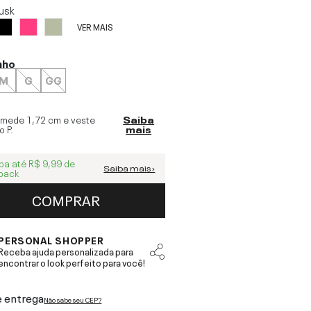
usk
VER MAIS
nho
M
G
GG
 mede
1,72 cm
e veste
Saiba
o
P
.
mais
ba até
R$ 9,99
de
Saiba mais ›
back
COMPRAR
PERSONAL SHOPPER
Receba ajuda personalizada para
encontrar o look perfeito para você!
e entrega
Não sabe seu CEP?