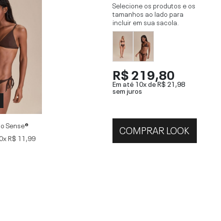
Selecione os produtos e os
tamanhos ao lado para
incluir em sua sacola.
R$ 219,80
Em até 10x de
R$ 21,98
sem juros
lo Sense®
COMPRAR LOOK
0x
R$ 11,99