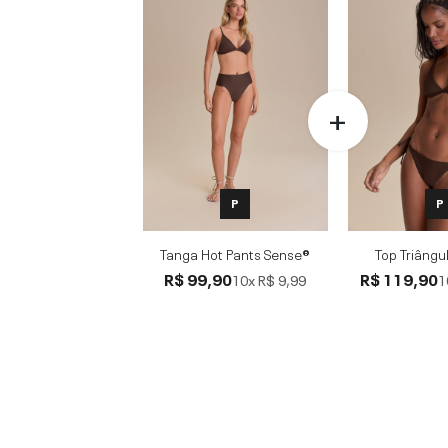
P
P
Tanga Hot Pants Sense®
Top Triângu
R$ 99,90
R$ 119,90
10x
R$ 9,99
1