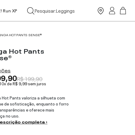
Tops
Pesquisar:
Leggings
E! Run XP
Moda Praia
ANGA HOT PANTS SENSE®
ga Hot Pants
se®
ações
99,90
R$ 199,90
 10x de
R$ 9,99
sem juros
 Hot Pants valoriza a silhueta com
e de sofisticação, enquanto o forro
ransparências e oferece mais
ça no uso.
descrição completa ›