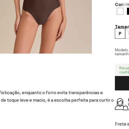
Cor:
H
Tama
P
Modelo
tamanh
Rece
cash
isticação, enquanto o forro evita transparências e
e toque leve e macio, é a escolha perfeita para curtir o
Frete 