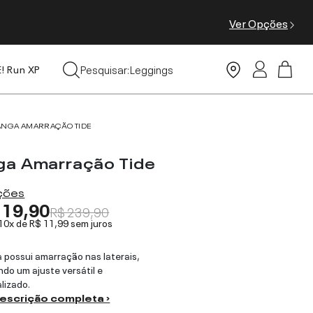
Ver Opções
Tops
Pesquisar:
Leggings
E! Run XP
Moda Praia
ANGA AMARRAÇÃO TIDE
ga Amarração Tide
ações
119,90
R$ 239,90
 10x de
R$ 11,99
sem juros
 possui amarração nas laterais,
ndo um ajuste versátil e
lizado.
descrição completa ›