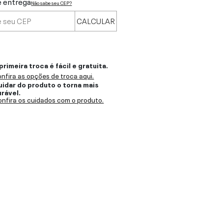
e entrega
Não sabe seu CEP?
CALCULAR
primeira troca é fácil e gratuita.
nfira as opções de troca aqui.
uidar do produto o torna mais
urável.
nfira os cuidados com o produto.