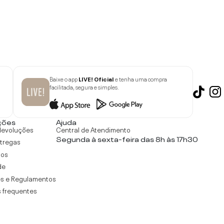
Baixe o app
LIVE! Oficial
e tenha uma compra
facilitada, segura e simples.
ções
Ajuda
devoluções
Central de Atendimento
Segunda à sexta-feira das 8h às 17h30
ntregas
tos
de
s e Regulamentos
 frequentes