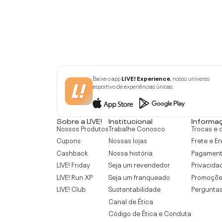
Baixe o app
LIVE! Experience
, nosso universo
esportivo de experiências únicas.
Sobre a LIVE!
Institucional
Informa
Nossos Produtos
Trabalhe Conosco
Trocas e 
Cupons
Nossas lojas
Frete e E
Cashback
Nossa história
Pagamen
LIVE! Friday
Seja um revendedor
Privacida
LIVE! Run XP
Seja um franqueado
Promoçõe
LIVE! Club
Sustentabilidade
Perguntas
Canal de Ética
Código de Ética e Conduta