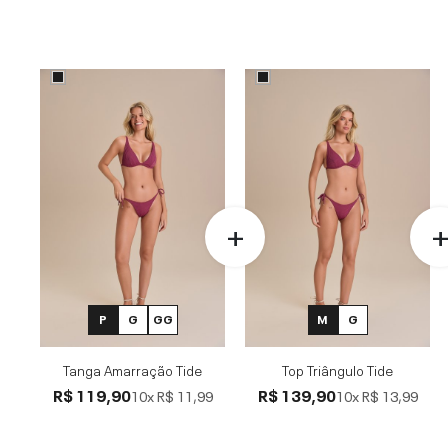
P
G
GG
M
G
Tanga Amarração Tide
Top Triângulo Tide
R$ 119,90
R$ 139,90
10x
R$ 11,99
10x
R$ 13,99