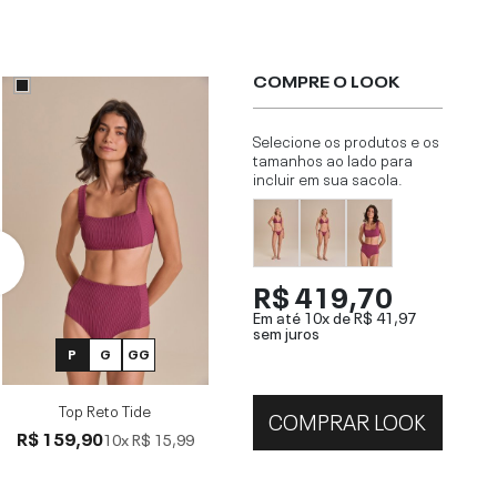
COMPRE O LOOK
Selecione os produtos e os
tamanhos ao lado para
incluir em sua sacola.
R$ 419,70
Em até 10x de
R$ 41,97
sem juros
P
G
GG
Top Reto Tide
COMPRAR LOOK
R$ 159,90
10x
R$ 15,99