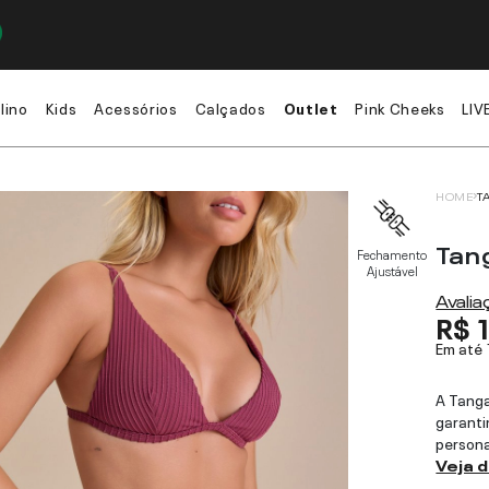
lino
Kids
Acessórios
Calçados
Outlet
Pink Cheeks
LIV
HOME
T
Tan
Fechamento
Ajustável
Avali
R$ 
Em até
A Tanga
garanti
persona
Veja 