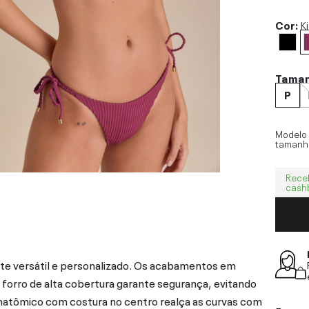
Cor:
K
Tama
P
Modelo
tamanh
Rece
cash
ste versátil e personalizado. Os acabamentos em
 forro de alta cobertura garante segurança, evitando
natômico com costura no centro realça as curvas com