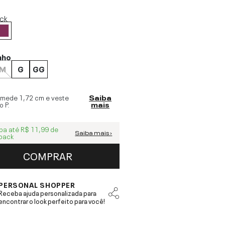
ick
nho
M
G
GG
 mede
1,72 cm
e veste
Saiba
o
P
.
mais
ba até
R$ 11,99
de
Saiba mais ›
back
COMPRAR
PERSONAL SHOPPER
Receba ajuda personalizada para
encontrar o look perfeito para você!