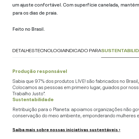
um ajuste confortável. Com superfície canelada, mantém o
para os dias de praia.
Feito no Brasil.
DETALHES
TECNOLOGIA
INDICADO PARA
SUSTENTABILI
Produção responsável
Sabia que 97% dos produtos LIVE! são fabricados no Brasi
Colocamos as pessoas em primeiro lugar, guiados por noss
Trabalho Justo".
Sustentabilidade
Retribuição para o Planeta: apoiamos organizações não go
conservação do meio ambiente, emponderando mulheres e c
Saiba mais sobre nossas iniciativas sustentáveis ›