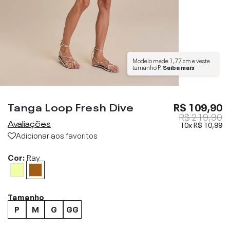
Modelo mede
1,77 cm
e veste
tamanho
P
.
Saiba mais
Tanga Loop Fresh Dive
R$ 109,90
R$ 219,90
Avaliações
10x
R$ 10,99
Adicionar aos favoritos
Cor:
Ray
Tamanho
P
M
G
GG