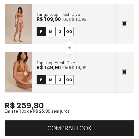
Tanga Loop Fresh Dive
R$ 109,90
10x
R$ 10,99
P
M
G
GG
Top Loop Fresh Dive
R$ 149,90
10x
R$ 14,99
P
M
G
GG
R$ 259,80
Em até 10x de
R$ 25,98
sem juros
COMPRAR LOOK