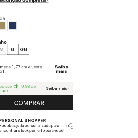
ide
nho
M
G
GG
 mede
1,77 cm
e veste
Saiba
o
P
.
mais
ba até
R$ 10,99
de
Saiba mais ›
back
COMPRAR
PERSONAL SHOPPER
Receba ajuda personalizada para
encontrar o look perfeito para você!