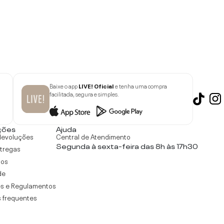
Baixe o app
LIVE! Oficial
e tenha uma compra
facilitada, segura e simples.
ções
Ajuda
devoluções
Central de Atendimento
Segunda à sexta-feira das 8h às 17h30
ntregas
tos
de
s e Regulamentos
 frequentes