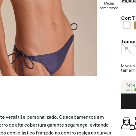
Média
compressão
Cor:
T
Tama
P
Modelo
tamanh
Rece
cash
ste versátil e personalizado. Os acabamentos em
forro de alta cobertura garante segurança, evitando
 com elástico franzido no centro realça as curvas