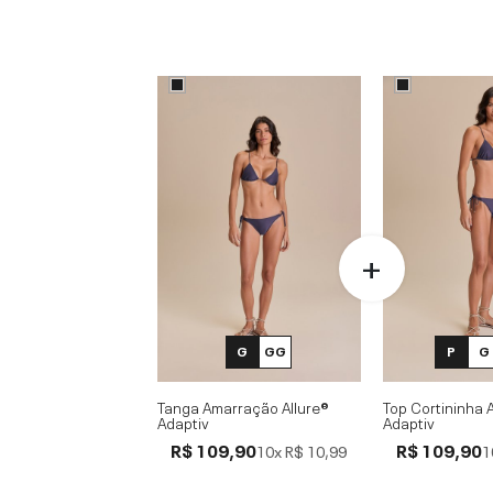
G
GG
P
G
Tanga Amarração Allure®
Top Cortininha A
Adaptiv
Adaptiv
R$ 109,90
R$ 109,90
10x
R$ 10,99
1