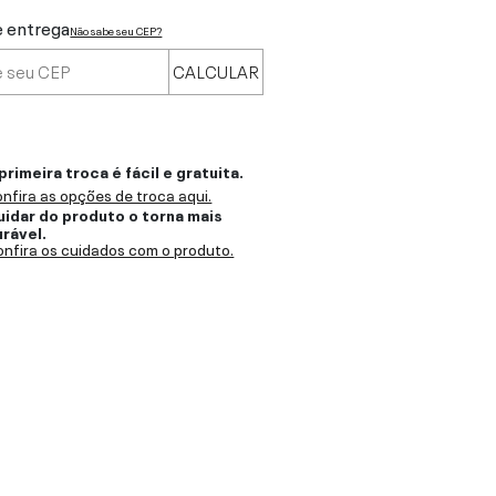
e entrega
Não sabe seu CEP?
CALCULAR
primeira troca é fácil e gratuita.
nfira as opções de troca aqui.
uidar do produto o torna mais
urável.
nfira os cuidados com o produto.