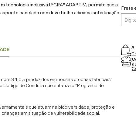
om tecnologia inclusiva LYCRA® ADAPTIV, permite que a
Frete 
pecto canelado com leve brilho adiciona sofisticação.
A 
DADE
Co
C
d
Co
l, com 94,5% produzidos em nossas próprias fábricas?
o Código de Conduta que enfatiza o "Programa de
vernamentais que atuam na biodiversidade, proteção e
rianças em situação de vulnerabilidade social.