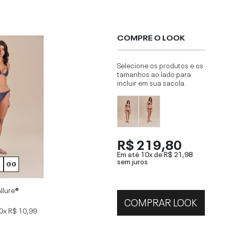
COMPRE O LOOK
Selecione os produtos e os
tamanhos ao lado para
incluir em sua sacola.
R$ 219,80
Em até 10x de
R$ 21,98
sem juros
GG
llure®
COMPRAR LOOK
0x
R$ 10,99