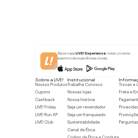
Baixe o app
LIVE! Experience
, nosso universo
esportivo de experiências únicas.
Sobre a LIVE!
Institucional
Informa
Nossos Produtos
Trabalhe Conosco
Trocas e 
Cupons
Nossas lojas
Frete e E
Cashback
Nossa história
Pagamen
LIVE! Friday
Seja um revendedor
Privacida
LIVE! Run XP
Seja um franqueado
Promoçõe
LIVE! Club
Sustentabilidade
Perguntas
Canal de Ética
Código de Ética e Conduta