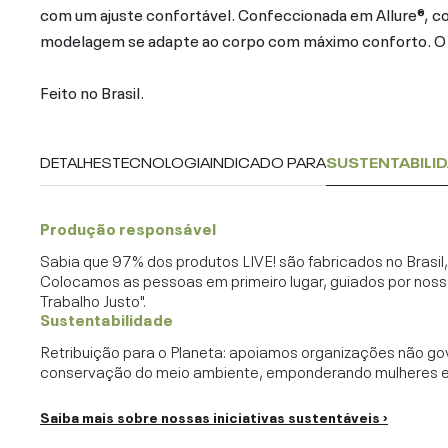
com um ajuste confortável. Confeccionada em Allure®, c
modelagem se adapte ao corpo com máximo conforto. O as
Feito no Brasil.
DETALHES
TECNOLOGIA
INDICADO PARA
SUSTENTABILI
Produção responsável
Sabia que 97% dos produtos LIVE! são fabricados no Brasi
Colocamos as pessoas em primeiro lugar, guiados por noss
Trabalho Justo".
Sustentabilidade
Retribuição para o Planeta: apoiamos organizações não go
conservação do meio ambiente, emponderando mulheres e c
Saiba mais sobre nossas iniciativas sustentáveis ›