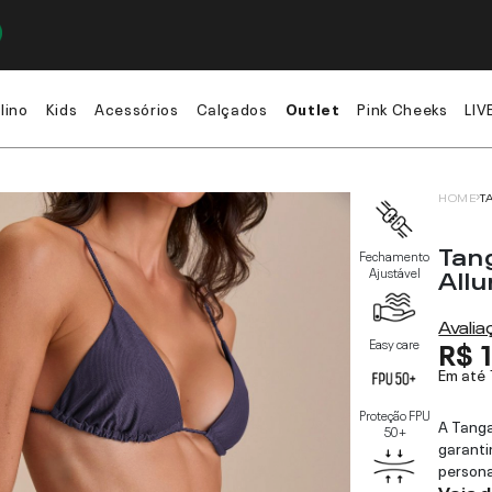
lino
Kids
Acessórios
Calçados
Outlet
Pink Cheeks
LIV
HOME
T
Tan
Fechamento
Allu
Ajustável
Avali
R$ 
Easy care
Em até
Proteção FPU
A Tanga
50+
garanti
persona
Veja 