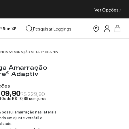
Ver Opções
Tops
Pesquisar:
Leggings
E! Run XP
Moda Praia
ANGA AMARRAÇÃO ALLURE® ADAPTIV
ga Amarração
re® Adaptiv
ações
109,90
R$ 229,90
 10x de
R$ 10,99
sem juros
 possui amarração nas laterais,
ndo um ajuste versátil e
lizado.
descrição completa ›