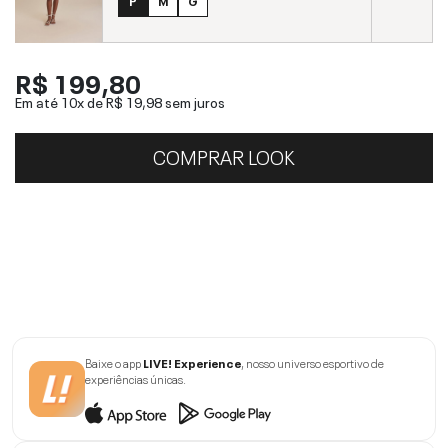
P
M
G
R$ 199,80
Em até 10x de
R$ 19,98
sem juros
COMPRAR LOOK
Baixe o app
LIVE! Experience
, nosso universo esportivo de
experiências únicas.