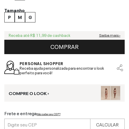
Tamanho
P
M
G
Receba até
R$ 11,99
de cashback
Saiba mais ›
COMPRAR
PERSONAL SHOPPER
Receba ajuda personalizada para encontrar o look
perfeito para você!
COMPRE O LOOK ›
Frete e entrega
Não sabe seu CEP?
CALCULAR