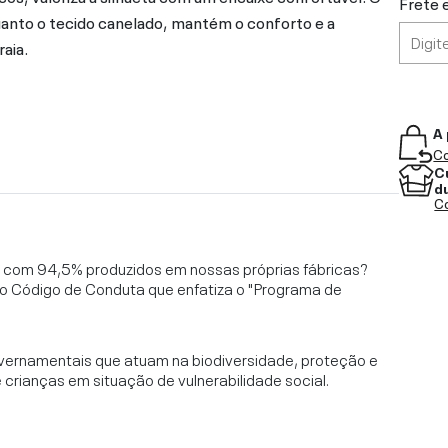
Frete 
uanto o tecido canelado, mantém o conforto e a
raia.
A 
Co
C
d
Co
l, com 94,5% produzidos em nossas próprias fábricas?
o Código de Conduta que enfatiza o "Programa de
vernamentais que atuam na biodiversidade, proteção e
rianças em situação de vulnerabilidade social.