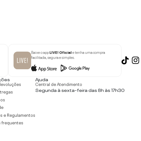
Baixe o app
LIVE! Oficial
e tenha uma compra
facilitada, segura e simples.
ções
Ajuda
devoluções
Central de Atendimento
Segunda à sexta-feira das 8h às 17h30
ntregas
tos
de
s e Regulamentos
 frequentes