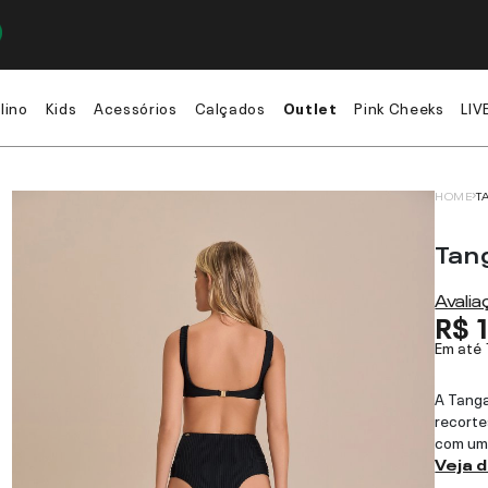
lino
Kids
Acessórios
Calçados
Outlet
Pink Cheeks
LIV
HOME
T
Tan
Avali
R$ 
Em até
A Tanga
recorte
com um 
Veja 