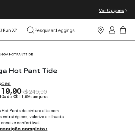
Ver Opções
Tops
Pesquisar:
Leggings
E! Run XP
Moda Praia
ANGA HOT PANT TIDE
ga Hot Pant Tide
ações
119,90
R$ 249,90
 10x de
R$ 11,99
sem juros
 Hot Pants de cintura alta com
s estratégicos, valoriza a silhueta
encaixe confortável.
descrição completa ›