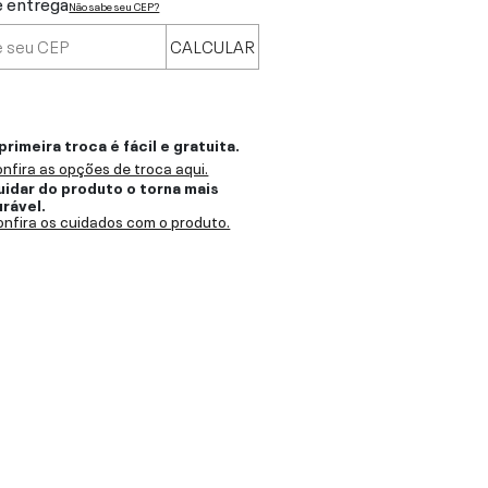
e entrega
Não sabe seu CEP?
CALCULAR
primeira troca é fácil e gratuita.
nfira as opções de troca aqui.
uidar do produto o torna mais
urável.
nfira os cuidados com o produto.