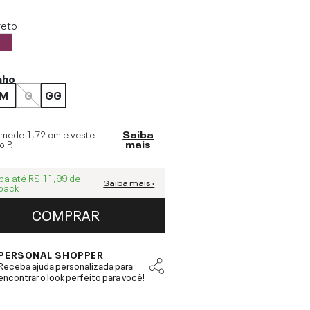
reto
nho
M
G
GG
 mede
1,72 cm
e veste
Saiba
o
P
.
mais
ba até
R$ 11,99
de
Saiba mais ›
back
COMPRAR
PERSONAL SHOPPER
Receba ajuda personalizada para
encontrar o look perfeito para você!