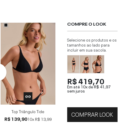
COMPRE O LOOK
Selecione os produtos e os
tamanhos ao lado para
incluir em sua sacola.
R$ 419,70
Em até 10x de
R$ 41,97
sem juros
GG
Top Triângulo Tide
COMPRAR LOOK
R$ 139,90
10x
R$ 13,99