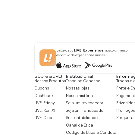
Baixe o app
LIVE! Experience
, nosso universo
esportivo de experiências únicas.
Sobre a LIVE!
Institucional
Informa
Nossos Produtos
Trabalhe Conosco
Trocas e 
Cupons
Nossas lojas
Frete e E
Cashback
Nossa história
Pagamen
LIVE! Friday
Seja um revendedor
Privacida
LIVE! Run XP
Seja um franqueado
Promoçõe
LIVE! Club
Sustentabilidade
Perguntas
Canal de Ética
Código de Ética e Conduta