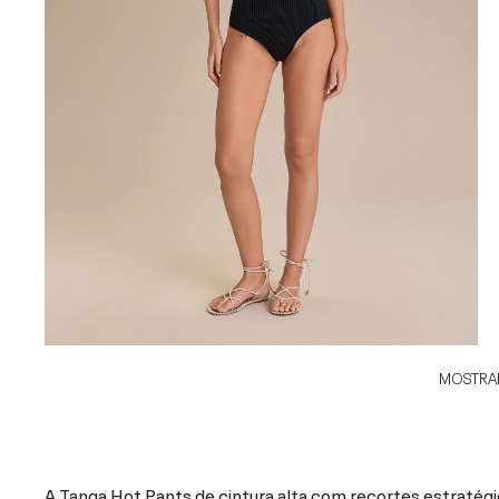
MOSTRAR
A Tanga Hot Pants de cintura alta com recortes estratégi