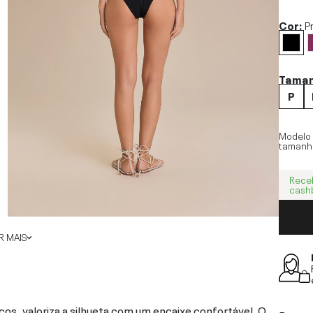
Cor:
P
Tama
P
Modelo
tamanh
Rece
cash
 MAIS
cos, valoriza a silhueta com um encaixe confortável. O