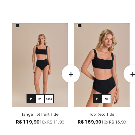
P
M
GG
P
M
Tanga Hot Pant Tide
Top Reto Tide
R$ 119,90
R$ 159,90
10x
R$ 11,99
10x
R$ 15,99