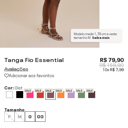
Modelo mede
1,78 cm
e veste
tamanho
M
.
Saiba mais
Tanga Fio Essential
R$ 79,90
R$ 159,90
Avaliações
10x
R$ 7,99
Adicionar aos favoritos
Cor:
Gist
SALE
SALE
SALE
SALE
SALE
SALE
SALE
Tamanho
P
M
G
GG