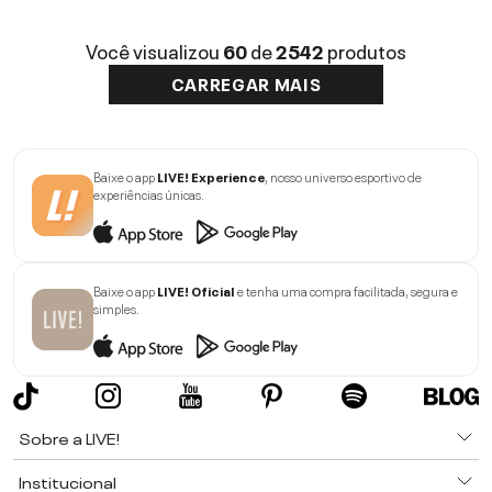
Você visualizou
60
de
2542
produtos
CARREGAR MAIS
Baixe o app
LIVE! Experience
, nosso universo esportivo de
experiências únicas.
Baixe o app
LIVE! Oficial
e tenha uma compra facilitada, segura e
simples.
Sobre a LIVE!
Institucional