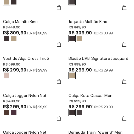
Calça Malhão Rino
Jaqueta Malhão Rino
R$ 449,90
R$ 449,90
R$ 309,90
R$ 309,90
10x
R$ 30,99
10x
R$ 30,99
Vestido Alça Cross Tricô
Blusão LIVE! Signature Jacquard
R$ 599,90
R$ 499,90
R$ 299,90
R$ 299,90
10x
R$ 29,99
10x
R$ 29,99
Calça Jogger Nylon Net
Calça Reta Casual Men
R$ 499,90
R$ 599,90
R$ 299,90
R$ 299,90
10x
R$ 29,99
10x
R$ 29,99
Calça Jogger Nylon Net
Bermuda Train Power 8'' Men