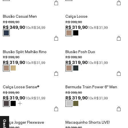
Blusão Casual Men
Calça Loose
R$ 699,90
R$ 399,90
R$ 349,90
R$ 319,90
10x
R$ 34,99
10x
R$ 31,99
Blusão Split Malhão Rino
Blusão Posh Duo
R$ 399,90
R$ 399,90
R$ 319,90
R$ 319,90
10x
R$ 31,99
10x
R$ 31,99
Calça Loose Sense®
Bermuda Train Power 6'' Men
R$ 399,90
R$ 399,90
R$ 319,90
R$ 319,90
10x
R$ 31,99
10x
R$ 31,99
Calça Jogger Flexwave
Macaquinho Shorts LIVE!
R$ 399,90
R$ 399,90