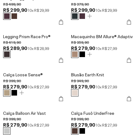
R$ 499,90
R$ 379,90
R$ 299,90
R$ 299,90
10x
R$ 29,99
10x
R$ 29,99
Legging Prism Race Pro®
Macaquinho BM Allure® Adaptiv
R$ 419,90
R$ 359,90
R$ 289,90
R$ 279,90
10x
R$ 28,99
10x
R$ 27,99
Calça Loose Sense®
Blusão Earth Knit
R$ 399,90
R$ 349,90
R$ 279,90
R$ 279,90
10x
R$ 27,99
10x
R$ 27,99
Calça Balloon Air Vast
Calça Fusô UnderFree
R$ 399,90
R$ 399,90
R$ 279,90
R$ 279,90
10x
R$ 27,99
10x
R$ 27,99