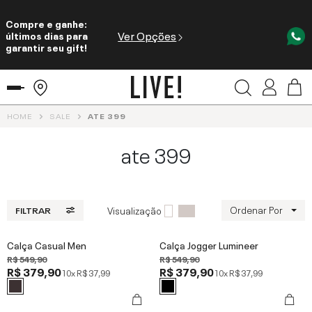
Compre e ganhe:
Ver Opções
últimos dias para
garantir seu gift!
HOME
SALE
ATE 399
ate 399
Ordenar Por
Visualização
FILTRAR
Calça Casual Men
Calça Jogger Lumineer
R$ 549,90
R$ 549,90
R$ 379,90
R$ 379,90
10x
R$ 37,99
10x
R$ 37,99