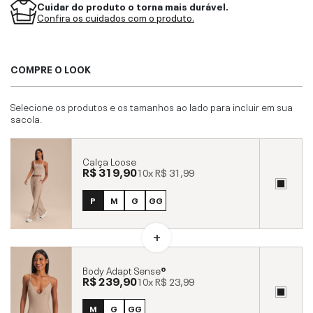
Cuidar do produto o torna mais durável.
Confira os cuidados com o produto.
COMPRE O LOOK
Selecione os produtos e os tamanhos ao lado para incluir em sua
sacola.
Calça Loose
R$ 319,90
10x
R$ 31,99
P
M
G
GG
Body Adapt Sense®
R$ 239,90
10x
R$ 23,99
M
G
GG