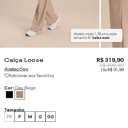
Modelo mede
1,78 cm
e veste
tamanho
M
.
Saiba mais
Calça Loose
R$ 319,90
R$ 399,90
Avaliações
10x
R$ 31,99
Adicionar aos favoritos
Cor:
Clay Beige
Tamanho
PP
P
M
G
GG