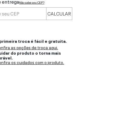
e entrega
Não sabe seu CEP?
CALCULAR
primeira troca é fácil e gratuita.
nfira as opções de troca aqui.
uidar do produto o torna mais
urável.
nfira os cuidados com o produto.