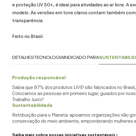
e proteção UV 50+, é ideal para atividades ao ar livre. A e
modelo. As versões em tons claros contam também com fo
transparência.
Feito no Brasil.
DETALHES
TECNOLOGIA
INDICADO PARA
SUSTENTABILI
Produção responsável
Sabia que 97% dos produtos LIVE! são fabricados no Brasi
Colocamos as pessoas em primeiro lugar, guiados por noss
Trabalho Justo".
Sustentabilidade
Retribuição para o Planeta: apoiamos organizações não go
conservação do meio ambiente, emponderando mulheres e c
Saiba mais sobre nossas iniciativas sustentáveis ›