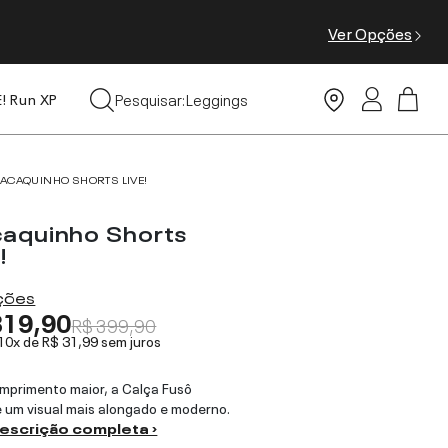
Ver Opções
Tops
Pesquisar:
Leggings
E! Run XP
Moda Praia
ACAQUINHO SHORTS LIVE!
aquinho Shorts
!
ações
319,90
R$ 399,90
 10x de
R$ 31,99
sem juros
primento maior, a Calça Fusô
 um visual mais alongado e moderno.
descrição completa ›