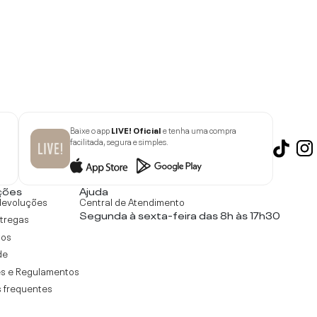
Baixe o app
LIVE! Oficial
e tenha uma compra
facilitada, segura e simples.
ções
Ajuda
devoluções
Central de Atendimento
Segunda à sexta-feira das 8h às 17h30
ntregas
tos
de
s e Regulamentos
 frequentes