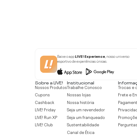
Baixe o app
LIVE! Experience
, nosso universo
esportivo de experiências únicas.
Sobre a LIVE!
Institucional
Informa
Nossos Produtos
Trabalhe Conosco
Trocas e 
Cupons
Nossas lojas
Frete e E
Cashback
Nossa história
Pagamen
LIVE! Friday
Seja um revendedor
Privacida
LIVE! Run XP
Seja um franqueado
Promoçõe
LIVE! Club
Sustentabilidade
Perguntas
Canal de Ética