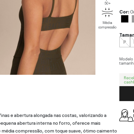
50+
Cor:
G
Média
compressão
Tama
P
Modelo
tamanh
Rece
cash
nas e abertura alongada nas costas, valorizando a
pequena abertura interna no forro, oferece mais
 de média compressão, com toque suave, ótimo caimento