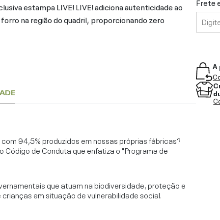
Frete 
xclusiva estampa LIVE! LIVE! adiciona autenticidade ao
rro na região do quadril, proporcionando zero
A 
Co
C
DADE
d
Co
l, com 94,5% produzidos em nossas próprias fábricas?
o Código de Conduta que enfatiza o "Programa de
vernamentais que atuam na biodiversidade, proteção e
rianças em situação de vulnerabilidade social.