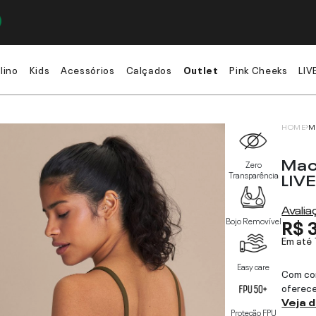
lino
Kids
Acessórios
Calçados
Outlet
Pink Cheeks
LIV
HOME
M
Mac
Zero
LIVE
Transparência
Avali
R$ 
Bojo Removível
Em até
Easy care
Com com
oferece
Veja 
Proteção FPU