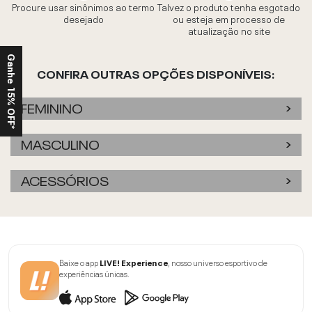
Procure usar sinônimos ao termo
Talvez o produto tenha esgotado
desejado
ou esteja em processo de
atualização no site
Ganhe 15% OFF*
CONFIRA OUTRAS OPÇÕES DISPONÍVEIS:
FEMININO
MASCULINO
ACESSÓRIOS
Baixe o app
LIVE! Experience
, nosso universo esportivo de
experiências únicas.