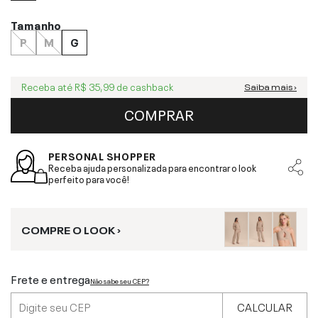
Tamanho
P
M
G
Receba até
R$ 35,99
de cashback
Saiba mais ›
COMPRAR
PERSONAL SHOPPER
Receba ajuda personalizada para encontrar o look
perfeito para você!
COMPRE O LOOK ›
Frete e entrega
Não sabe seu CEP?
CALCULAR