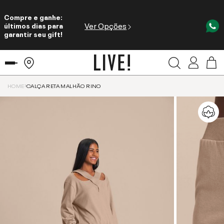
Compre e ganhe:
Ver Opções
últimos dias para
garantir seu gift!
HOME
CALÇA RETA MALHÃO RINO