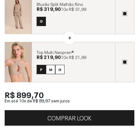
Blusão Split Malhão Rino
R$ 319,90
10x
R$ 31,99
G
Top Multi Neopren®
R$ 219,90
10x
R$ 21,99
P
M
G
R$ 899,70
Em até 10x de
R$ 89,97
sem juros
COMPRAR LOOK