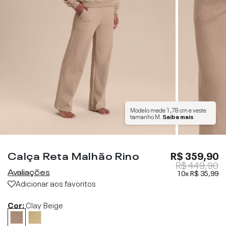
Modelo mede
1,78 cm
e veste
tamanho
M
.
Saiba mais
Calça Reta Malhão Rino
R$ 359,90
R$ 449,90
Avaliações
10x
R$ 35,99
Adicionar aos favoritos
Cor:
Clay Beige