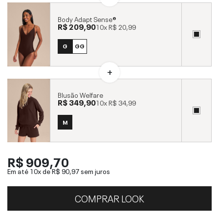
Body Adapt Sense®
R$ 209,90
10x
R$ 20,99
G
GG
Blusão Welfare
R$ 349,90
10x
R$ 34,99
M
R$ 909,70
Em até 10x de
R$ 90,97
sem juros
COMPRAR LOOK