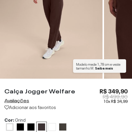
Modelo mede
1,78 cm
e veste
tamanho
M
.
Saiba mais
Calça Jogger Welfare
R$ 349,90
R$ 499,90
Avaliações
10x
R$ 34,99
Adicionar aos favoritos
Cor:
Grind