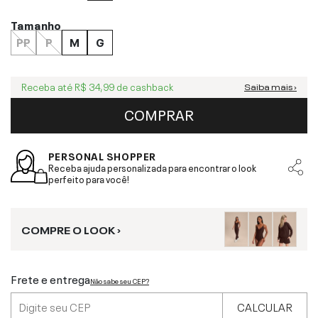
Tamanho
PP
P
M
G
Receba até
R$ 34,99
de cashback
Saiba mais ›
COMPRAR
PERSONAL SHOPPER
Receba ajuda personalizada para encontrar o look
perfeito para você!
COMPRE O LOOK ›
Frete e entrega
Não sabe seu CEP?
CALCULAR